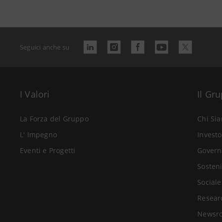
Seguici anche su
I Valori
Il Gr
La Forza del Gruppo
Chi Si
L' Impegno
Investo
Eventi e Progetti
Govern
Sosteni
Sociale
Resear
Newsr