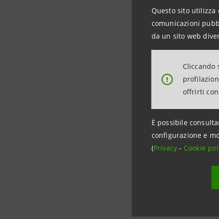
Prospect
Questo sito utilizza 
Prospect
comunicazioni pubbli
Prospect
da un sito web diver
Cliccando s
Prospect
profilazio
!
Prospect
offrirti co
Prospect
È possibile consulta
Prospect
configurazione e mo
Prospect
(
Privacy
-
Cookie pol
Prospect
Prospect
Prospect