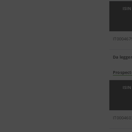
ISIN
IT000467
Da legge
Prospect
ISIN
IT000460