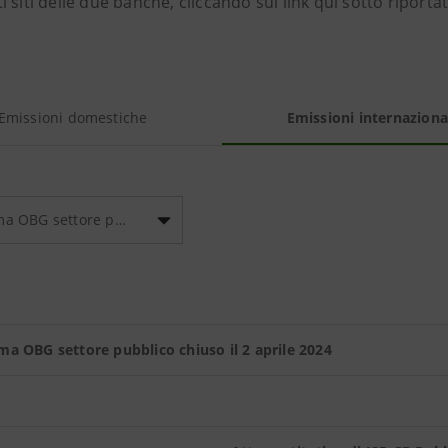
 siti delle due banche, cliccando sui link qui sotto riportat
Emissioni domestiche
Emissioni internaziona
Programma OBG settore pubblico
a OBG settore pubblico chiuso il 2 aprile 2024