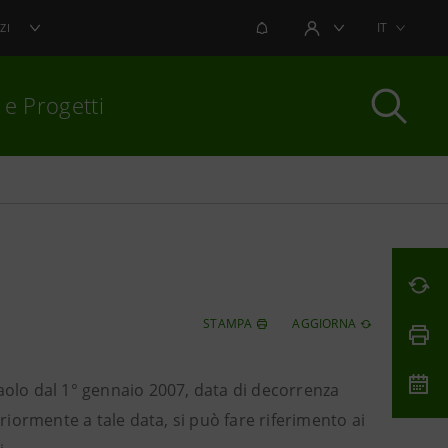
NOTIFICHE
IT
ZI
AREA UTENTE
 e Progetti
per chiudere
STAMPA
AGGIORNA
npaolo dal 1° gennaio 2007, data di decorrenza
eriormente a tale data, si può fare riferimento ai