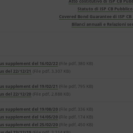
Atto costitutivo di ISP CB Pubbl
Statuto di ISP CB Pubblico 
Covered Bond Guarantee di ISP CB P
Bilanci annuali e Relazioni se
us supplement del 16/02/22
(File pdf, 380 KB)
us del 22/12/21
(File pdf, 3.307 KB)
us supplement del 19/02/21
(File pdf, 795 KB)
us del 22/12/20
(File pdf, 2.888 KB)
us supplement del 19/08/20
(File pdf, 336 KB)
us supplement del 14/05/20
(File pdf, 174 KB)
us supplement del 25/02/20
(File pdf, 450 KB)
us del 23/12/19
(File pdf, 2.214 KB)