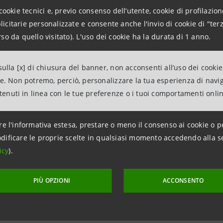
us supplement dell' 11/06/15
(File pdf, 279 KB)
cookie tecnici e, previo consenso dell’utente, cookie di profilazione
us supplement del 24/09/14
(File pdf, 238 KB)
citarie personalizzate e consente anche l'invio di cookie di "terz
us del 24/07/14
(File pdf, 2.017 KB)
so da quello visitato). L'uso dei cookie ha la durata di 1 anno.
ulla [x] di chiusura del banner, non acconsenti all’uso dei cookie
us supplement del 13/03/14
(File pdf, 88 KB)
ne. Non potremo, perciò, personalizzare la tua esperienza di navi
us supplement del 27/09/13
(File pdf, 65 KB)
ntenuti in linea con le tue preferenze o i tuoi comportamenti onli
us del 23/04/13
(File pdf, 1.332 KB)
re l'informativa estesa, prestare o meno il consenso ai cookie o p
us supplement del 08/06/12
(File pdf, 160 KB)
dificare le proprie scelte in qualsiasi momento accedendo alla s
us del 14/11/11
(File pdf, 2.095 KB)
icy
).
PIÙ OPZIONI
ACCONSENTO
us supplement del 10/06/11
(File pdf, 152 KB)
us supplement del 23/03/11
(File pdf, 21 KB)
us del 14/12/10
(File pdf, 2.000 KB)