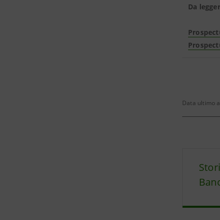
Da legge
Prospect
Prospect
Data ultimo a
Stor
Banc