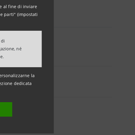
 al fine di inviare
e parti" (impostati
 di
gazione, né
ne.
ersonalizzarne la
ezione dedicata