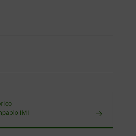
orico
npaolo IMI