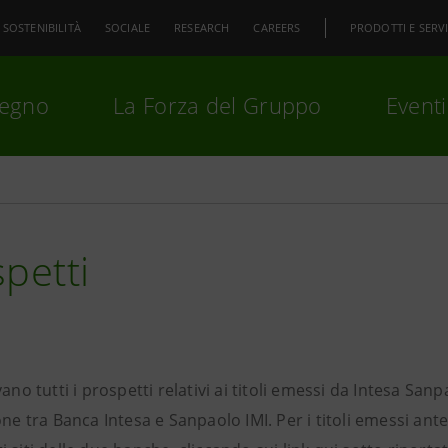
SOSTENIBILITÀ
SOCIALE
RESEARCH
CAREERS
PRODOTTI E SERVI
pegno
La Forza del Gruppo
Eventi
premi
Invio
per cercare o
ESC
petti
vano tutti i prospetti relativi ai titoli emessi da Intesa Sa
one tra Banca Intesa e Sanpaolo IMI. Per i titoli emessi ant