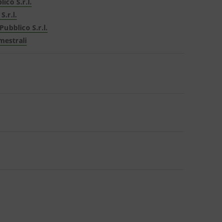
ico S.r.l.
S.r.l.
ubblico S.r.l.
mestrali