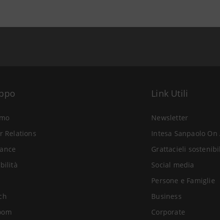
uppo
Link Utili
amo
Newsletter
r Relations
Intesa Sanpaolo On 
ance
Grattacieli sostenibi
bilità
Social media
Persone e Famiglie
ch
Business
oom
Corporate