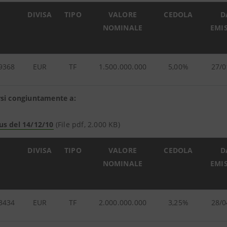
DIVISA
TIPO
VALORE
CEDOLA
D
NOMINALE
EMI
9368
EUR
TF
1.500.000.000
5,00%
27/0
rsi congiuntamente a:
us del 14/12/10
(File pdf, 2.000 KB)
DIVISA
TIPO
VALORE
CEDOLA
D
NOMINALE
EMI
3434
EUR
TF
2.000.000.000
3,25%
28/0