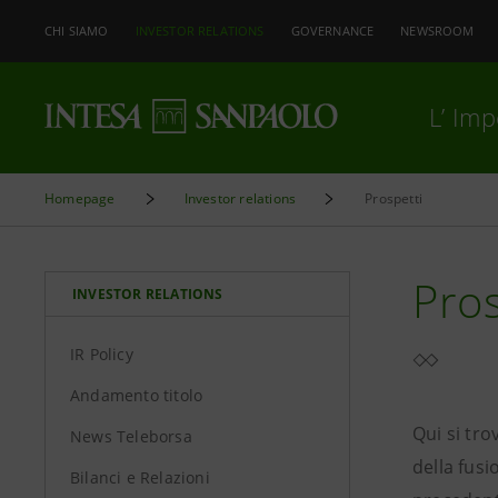
CHI SIAMO
INVESTOR RELATIONS
GOVERNANCE
NEWSROOM
L’ Im
Homepage
Investor relations
Prospetti
Pros
INVESTOR RELATIONS
IR Policy
Andamento titolo
Qui si tro
News Teleborsa
della fusi
Bilanci e Relazioni