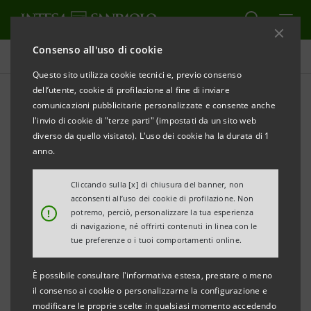
Consenso all'uso di cookie
Investor relations
Questo sito utilizza cookie tecnici e, previo consenso
dell’utente, cookie di profilazione al fine di inviare
comunicazioni pubblicitarie personalizzate e consente anche
Prospetti
l'invio di cookie di "terze parti" (impostati da un sito web
diverso da quello visitato). L'uso dei cookie ha la durata di 1
anno.
STAMPA
AGGIORNA
Cliccando sulla [x] di chiusura del banner, non
acconsenti all’uso dei cookie di profilazione. Non
Qui si trovano tutti i prospetti relativi ai titoli emessi
!
potremo, perciò, personalizzare la tua esperienza
di navigazione, né offrirti contenuti in linea con le
da Intesa Sanpaolo dal 1° gennaio 2007, data di
tue preferenze o i tuoi comportamenti online.
decorrenza della fusione tra Banca Intesa e Sanpaolo
IMI. Per i titoli emessi anteriormente a tale data, si
È possibile consultare l'informativa estesa, prestare o meno
il consenso ai cookie o personalizzarne la configurazione e
può fare riferimento ai precedenti siti delle due
modificare le proprie scelte in qualsiasi momento accedendo