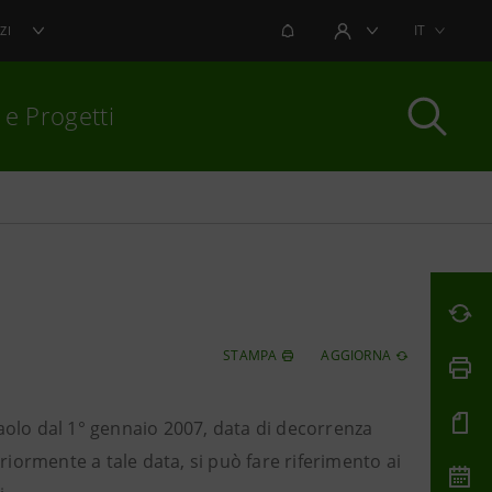
NOTIFICHE
IT
ZI
AREA UTENTE
 e Progetti
per chiudere
STAMPA
AGGIORNA
npaolo dal 1° gennaio 2007, data di decorrenza
eriormente a tale data, si può fare riferimento ai