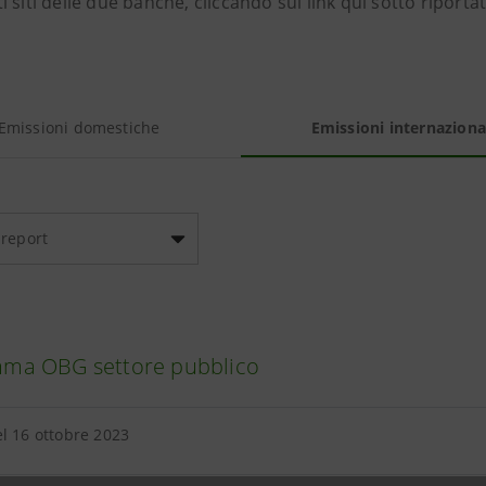
 siti delle due banche, cliccando sui link qui sotto riportat
Emissioni domestiche
Emissioni internaziona
 report
ma OBG settore pubblico
l 16 ottobre 2023