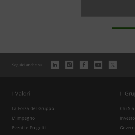
Stor
Banc
Seguici anche su
I Valori
Il Gr
La Forza del Gruppo
Chi Si
L' Impegno
Investo
Eventi e Progetti
Govern