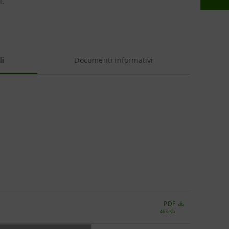
i.
li
Documenti informativi
PDF
463 Kb