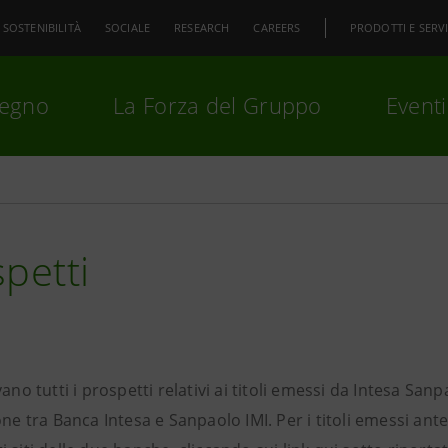
SOSTENIBILITÀ
SOCIALE
RESEARCH
CAREERS
PRODOTTI E SERVI
pegno
La Forza del Gruppo
Eventi
premi
Invio
per cercare o
ESC
petti
vano tutti i prospetti relativi ai titoli emessi da Intesa Sa
one tra Banca Intesa e Sanpaolo IMI. Per i titoli emessi ant