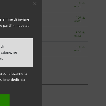
PDF
464 Kb
PDF
 al fine di inviare
463 Kb
e parti" (impostati
PDF
465 Kb
 di
PDF
465 Kb
gazione, né
ne.
ersonalizzarne la
ezione dedicata