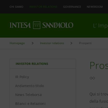
CHI SIAMO
INVESTOR RELATIONS
GOVERNANCE
NEWSROOM
L’ Im
Homepage
Investor relations
Prospetti
Pros
INVESTOR RELATIONS
IR Policy
Andamento titolo
Qui si tro
News Teleborsa
della fusi
Bilanci e Relazioni