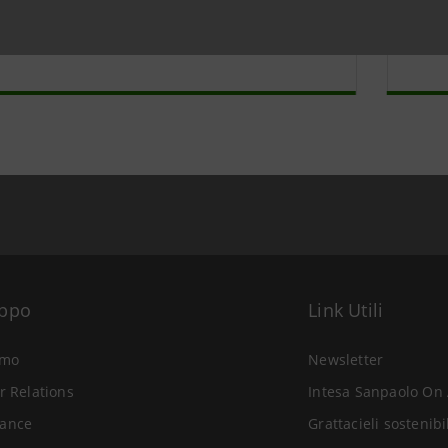
ico
St
a Intesa
Sa
uppo
Link Utili
amo
Newsletter
r Relations
Intesa Sanpaolo On 
ance
Grattacieli sostenibi