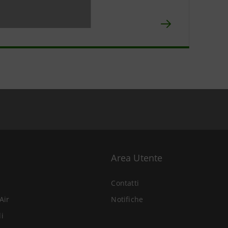
orico
npaolo IMI
Area Utente
Contatti
Air
Notifiche
li