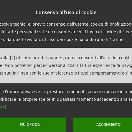
l 18 aprile 2023
Consenso all'uso di cookie
l 14 ottobre 2022
cookie tecnici e, previo consenso dell’utente, cookie di profilazione
citarie personalizzate e consente anche l'invio di cookie di "terz
so da quello visitato). L'uso dei cookie ha la durata di 1 anno.
l 14 aprile 2022
ulla [x] di chiusura del banner, non acconsenti all’uso dei cookie
l 14 ottobre 2021
ne. Non potremo, perciò, personalizzare la tua esperienza di navi
ntenuti in linea con le tue preferenze o i tuoi comportamenti onli
re l'informativa estesa, prestare o meno il consenso ai cookie o p
aggiornamento 16 ottobre 2023 alle ore 11:11:09
dificare le proprie scelte in qualsiasi momento accedendo alla s
icy
).
PIÙ OPZIONI
ACCONSENTO