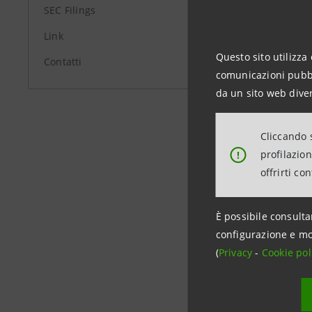
SEC Filings
Report de
Link
Report de
Questo sito utilizza 
Contatti
comunicazioni pubbli
da un sito web diver
Report de
Cliccando s
Report de
profilazio
!
offrirti co
È possibile consulta
Data ultimo 
configurazione e mo
(
Privacy
-
Cookie pol