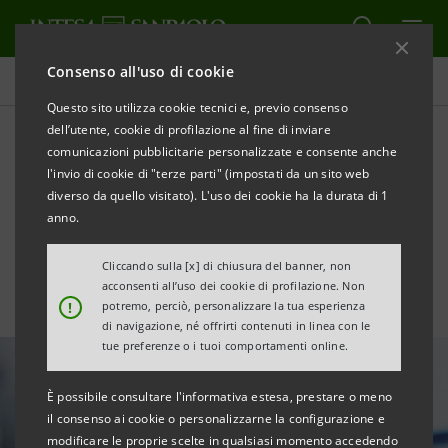
Consenso all'uso di cookie
Tutte le news
Questo sito utilizza cookie tecnici e, previo consenso
dell’utente, cookie di profilazione al fine di inviare
comunicazioni pubblicitarie personalizzate e consente anche
Emergenza Coronavirus:
l'invio di cookie di "terze parti" (impostati da un sito web
€50 miliardi per superare la
diverso da quello visitato). L'uso dei cookie ha la durata di 1
anno.
crisi e rilanciare il paese
Cliccando sulla [x] di chiusura del banner, non
acconsenti all’uso dei cookie di profilazione. Non
!
potremo, perciò, personalizzare la tua esperienza
di navigazione, né offrirti contenuti in linea con le
tue preferenze o i tuoi comportamenti online.
È possibile consultare l'informativa estesa, prestare o meno
il consenso ai cookie o personalizzarne la configurazione e
modificare le proprie scelte in qualsiasi momento accedendo