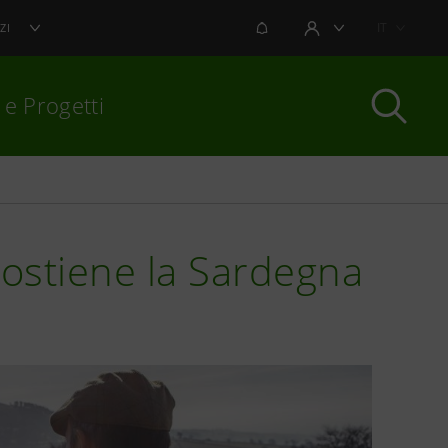
NOTIFICHE
IT
ZI
AREA UTENTE
 e Progetti
per chiudere
stiene la Sardegna