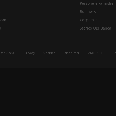
Persone e Famiglie
ch
Business
oom
Corporate
s
Storico UBI Banca
Dati Sociali
Privacy
Cookies
Disclaimer
AML - CFT
Dic