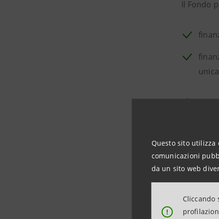
Il Fondo 
finan
finan
unica
I finanzia
capitale c
comprensi
Questo sito utilizza 
comunicazioni pubbli
Nel caso 
da un sito web diver
regionale
di Stato.
Cliccando s
profilazio
!