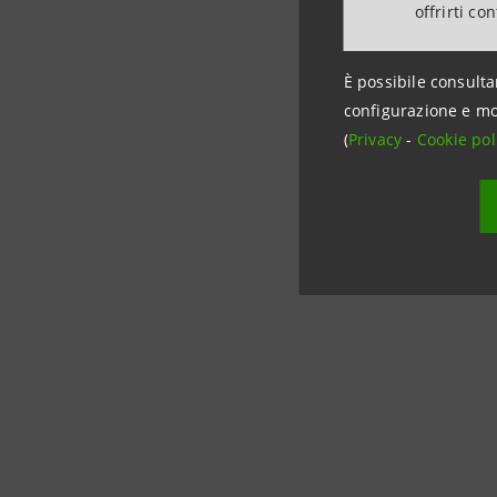
La domand
offrirti co
settembre
È possibile consulta
La moduli
configurazione e mo
Sanpaolo
(
Privacy
-
Cookie pol
Clicca qui
COVID-19 