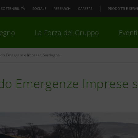
SOSTENIBILITÀ
SOCIALE
RESEARCH
CAREERS
PRODOTTI E SERVI
pegno
La Forza del Gruppo
Eventi
ndo Emergenze Imprese Sardegna
premi
Invio
per cercare o
ESC
do Emergenze Imprese so