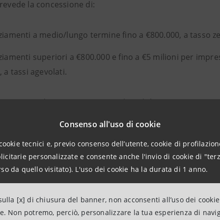
prevede la concessione di:
ziamenti a medio/lungo termine fino a €800.000, a tasso z
ziamenti superiori a €800.000 e fino a €5 milioni per impr
, a tassi agevolati.
menti sono destinati a sostenere liquidità e investimenti, c
ircolante e di durata massima di 20 anni per la realizzazio
Consenso all'uso di cookie
ve di eventuale preammortamento fino a un massimo di 
cookie tecnici e, previo consenso dell’utente, cookie di profilazione
citarie personalizzate e consente anche l'invio di cookie di "terz
di prestiti di ammontare superiore a 800 mila euro, è prev
so da quello visitato). L'uso dei cookie ha la durata di 1 anno.
) per finanziamenti di durata superiore ai 6 anni secondo 
ulla [x] di chiusura del banner, non acconsenti all’uso dei cookie
ne. Non potremo, perciò, personalizzare la tua esperienza di navi