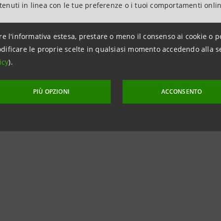
a di accesso alle agevolazioni dovrà essere presentata dal
ntenuti in linea con le tue preferenze o i tuoi comportamenti onli
.
re l'informativa estesa, prestare o meno il consenso ai cookie o p
stica e l’elenco del corredo documentale sono
disponibili 
dificare le proprie scelte in qualsiasi momento accedendo alla s
dall’11 settembre.
icy
).
PIÙ OPZIONI
ACCONSENTO
 per conoscere tutte le
misure straordinarie
messe in atto
e le
iniziative di credito
per il sostegno e il rilancio delle i