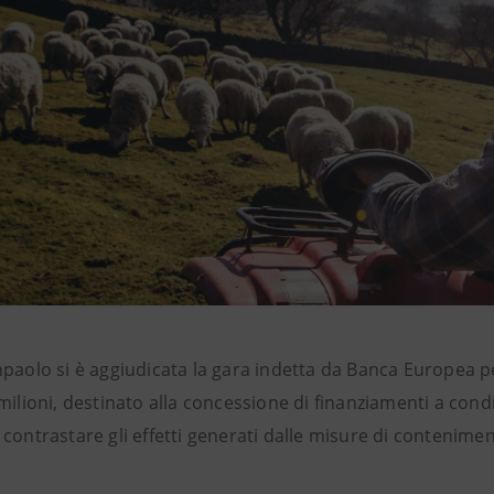
npaolo
si è aggiudicata la gara indetta da Banca Europea pe
milioni, destinato alla concessione di finanziamenti a condi
 contrastare gli effetti generati dalle misure di contenim