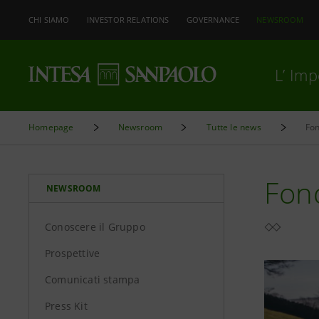
CHI SIAMO
INVESTOR RELATIONS
GOVERNANCE
NEWSROOM
L’ Im
Homepage
Newsroom
Tutte le news
Fo
Fon
NEWSROOM
Conoscere il Gruppo
Prospettive
Comunicati stampa
Press Kit