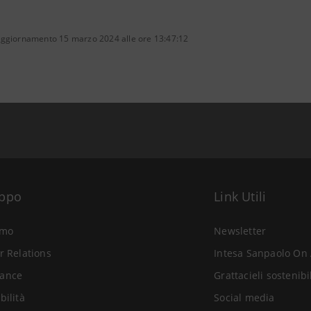
aggiornamento 15 marzo 2024 alle ore 13:47:12
uppo
Link Utili
amo
Newsletter
r Relations
Intesa Sanpaolo On 
ance
Grattacieli sostenibi
bilità
Social media