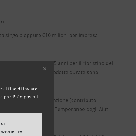
ero
esa singola oppure €10 milioni per impresa
on durata massima di 15 anni per il ripristino del
ne di investimenti. Le predette durate sono
24 mesi.
 al fine di inviare
e parti" (impostati
ista un'eventuale sovvenzione (contributo
le previsioni del Quadro Temporaneo degli Aiuti
 di
gazione, né