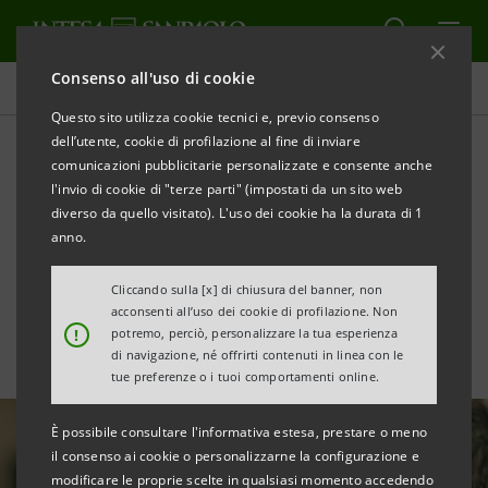
Consenso all'uso di cookie
Tutte le news
Questo sito utilizza cookie tecnici e, previo consenso
dell’utente, cookie di profilazione al fine di inviare
comunicazioni pubblicitarie personalizzate e consente anche
Raccolta fondi per il
l'invio di cookie di "terze parti" (impostati da un sito web
progetto “Il digitale: ponte
diverso da quello visitato). L'uso dei cookie ha la durata di 1
anno.
per connettere generazioni”
Cliccando sulla [x] di chiusura del banner, non
acconsenti all’uso dei cookie di profilazione. Non
!
potremo, perciò, personalizzare la tua esperienza
di navigazione, né offrirti contenuti in linea con le
tue preferenze o i tuoi comportamenti online.
È possibile consultare l'informativa estesa, prestare o meno
il consenso ai cookie o personalizzarne la configurazione e
modificare le proprie scelte in qualsiasi momento accedendo