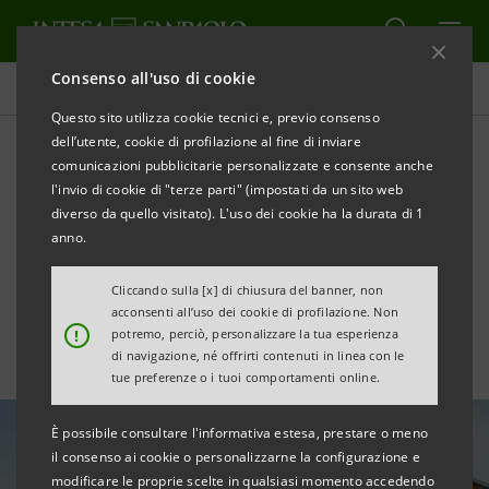
Consenso all'uso di cookie
Tutte le news
Questo sito utilizza cookie tecnici e, previo consenso
dell’utente, cookie di profilazione al fine di inviare
comunicazioni pubblicitarie personalizzate e consente anche
Gucci: primo accordo per la
l'invio di cookie di "terze parti" (impostati da un sito web
transizione sostenibile della
diverso da quello visitato). L'uso dei cookie ha la durata di 1
anno.
filiera
Cliccando sulla [x] di chiusura del banner, non
acconsenti all’uso dei cookie di profilazione. Non
!
potremo, perciò, personalizzare la tua esperienza
di navigazione, né offrirti contenuti in linea con le
tue preferenze o i tuoi comportamenti online.
È possibile consultare l'informativa estesa, prestare o meno
il consenso ai cookie o personalizzarne la configurazione e
modificare le proprie scelte in qualsiasi momento accedendo