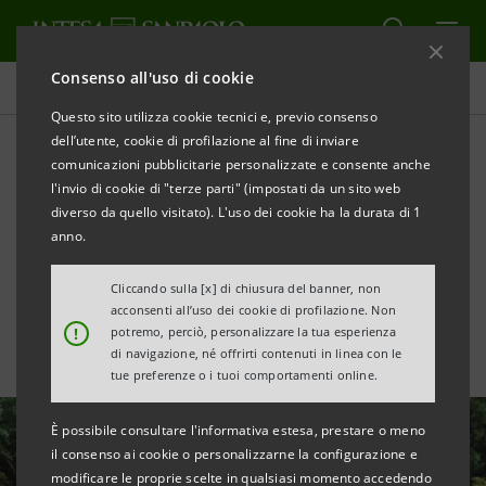
Consenso all'uso di cookie
Tutte le news
Questo sito utilizza cookie tecnici e, previo consenso
dell’utente, cookie di profilazione al fine di inviare
comunicazioni pubblicitarie personalizzate e consente anche
Eurizon e Fideuram
l'invio di cookie di "terze parti" (impostati da un sito web
aderiscono alla Net Zero
diverso da quello visitato). L'uso dei cookie ha la durata di 1
anno.
Asset Managers Initiative
Cliccando sulla [x] di chiusura del banner, non
acconsenti all’uso dei cookie di profilazione. Non
!
potremo, perciò, personalizzare la tua esperienza
di navigazione, né offrirti contenuti in linea con le
tue preferenze o i tuoi comportamenti online.
È possibile consultare l'informativa estesa, prestare o meno
il consenso ai cookie o personalizzarne la configurazione e
modificare le proprie scelte in qualsiasi momento accedendo