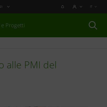
NOTIFICHE
IT
ZI
AREA UTENTE
 e Progetti
per chiudere
o alle PMI del