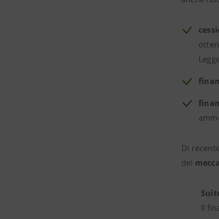
cessi
otten
Legge
fina
fina
ammor
Di recent
dei
mecca
Suit
Il f