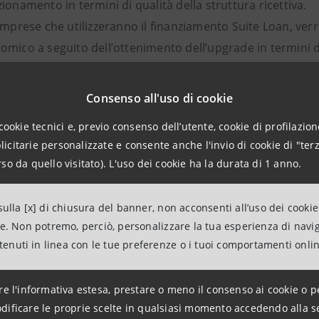
zionamento in termini di qualità della struttura ricettiva.
 imprese che utilizzeranno il finanziamento Suite Loan, ve
omico a seguito dell’ottenimento dell’upgrade in termini di
an Turismo
Consenso all'uso di cookie
inanziamento S-Loan Turismo è destinato alle le imprese turi
cookie tecnici e, previo consenso dell’utente, cookie di profilazione
alificazione energetica delle strutture alberghiere, con par
citarie personalizzate e consente anche l'invio di cookie di "terz
inanziamento S-Loan Turismo, è possibile abbinare la gara
so da quello visitato). L'uso dei cookie ha la durata di 1 anno.
ngare la durata del finanziamento fino a 20 anni.
ulla [x] di chiusura del banner, non acconsenti all’uso dei cookie
 di più su alcune recenti iniziative 
ne. Non potremo, perciò, personalizzare la tua esperienza di navi
ntenuti in linea con le tue preferenze o i tuoi comportamenti onli
ttore turistico:
re l'informativa estesa, prestare o meno il consenso ai cookie o p
dificare le proprie scelte in qualsiasi momento accedendo alla s