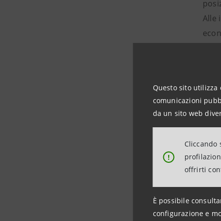
posi
Alle
econ
S-Lo
Il f
Questo sito utilizza 
riqu
comunicazioni pubbli
Al f
da un sito web diver
allu
Cliccando s
Scopri
profilazio
!
offrirti co
del se
È possibile consulta
configurazione e mo