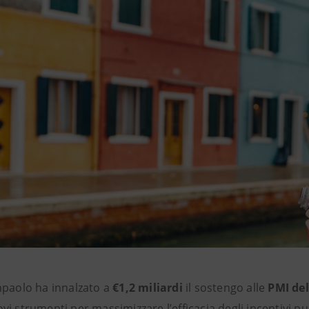
npaolo ha innalzato a
€1,2 miliardi
il sostengo alle
PMI del
i strumenti per massimizzare l’efficacia degli incentivi pub