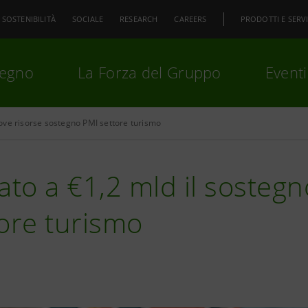
SOSTENIBILITÀ
SOCIALE
RESEARCH
CAREERS
PRODOTTI E SERVI
pegno
La Forza del Gruppo
Eventi
ve risorse sostegno PMI settore turismo
premi
Invio
per cercare o
ESC
ato a €1,2 mld il sostegn
ore turismo