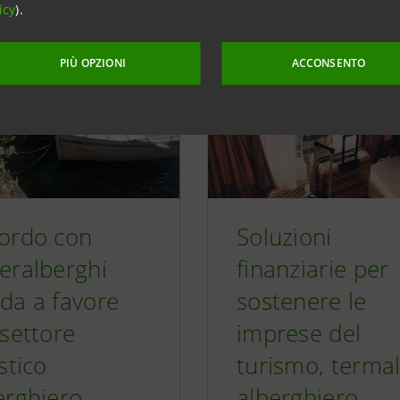
icy
).
PIÙ OPZIONI
ACCONSENTO
ordo con
Soluzioni
eralberghi
finanziarie per
da a favore
sostenere le
 settore
imprese del
stico
turismo, termal
erghiero
alberghiero