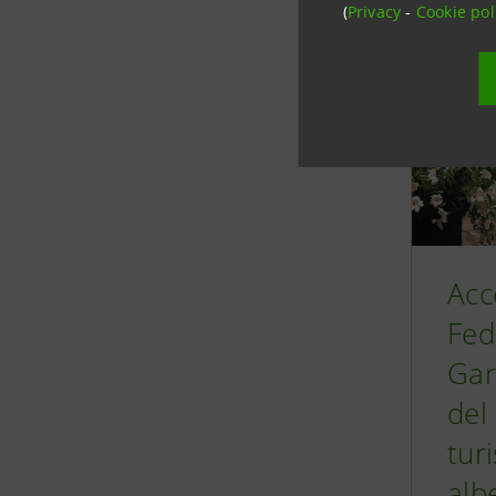
(
Privacy
-
Cookie pol
Acc
Fed
Gar
del
turi
alb