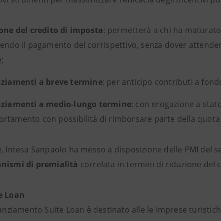
one del credito di imposta
: permetterà a chi ha maturato 
endo il pagamento del corrispettivo, senza dover attendere
;
nziamenti a breve termine
: per anticipo contributi a fond
nziamenti a medio-lungo termine
: con erogazione a stat
tamento con possibilità di rimborsare parte della quota ca
e, Intesa Sanpaolo ha messo a disposizione delle PMI del 
nismi di premialità
correlata in termini di riduzione del 
e Loan
inanziamento Suite Loan è destinato alle le imprese turistic