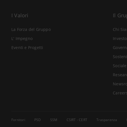
I Valori
Il Gr
La Forza del Gruppo
Chi Si
L' Impegno
Investo
Eventi e Progetti
Govern
Sosteni
Sociale
Resear
Newsr
Career
Fornitori
PSD
SSM
CSIRT - CERT
Trasparenza