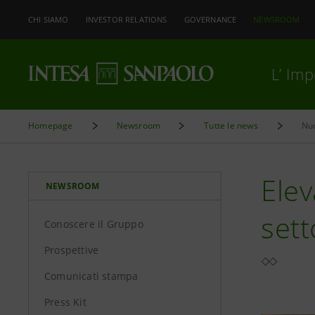
CHI SIAMO
INVESTOR RELATIONS
GOVERNANCE
NEWSROOM
L’ Im
Homepage
Newsroom
Tutte le news
Nuo
Elev
NEWSROOM
sett
Conoscere il Gruppo
Prospettive
Comunicati stampa
Press Kit