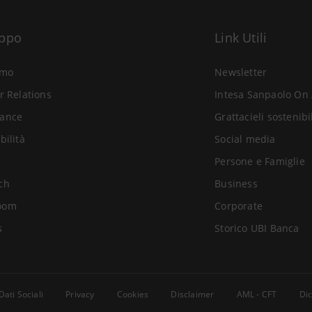
uppo
Link Utili
amo
Newsletter
r Relations
Intesa Sanpaolo On 
ance
Grattacieli sostenibi
bilità
Social media
Persone e Famiglie
ch
Business
oom
Corporate
s
Storico UBI Banca
Dati Sociali
Privacy
Cookies
Disclaimer
AML - CFT
Dic