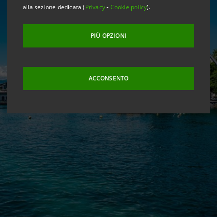
alla sezione dedicata (
Privacy
-
Cookie policy
).
PIÙ OPZIONI
ACCONSENTO