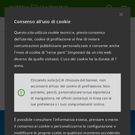
Consenso all'uso di cookie
Tutte le news
Questo sito utilizza cookie tecnici e, previo consenso
dell’utente, cookie di profilazione al fine di inviare
comunicazioni pubblicitarie personalizzate e consente anche
REYL & Cie acquisisce una
l'invio di cookie di "terze parti" (impostati da un sito web
partecipazione del 40% in
diverso da quello visitato). L'uso dei cookie ha la durata di 1
anno.
1875 Finance
Cliccando sulla [x] di chiusura del banner, non
acconsenti all’uso dei cookie di profilazione. Non
!
potremo, perciò, personalizzare la tua esperienza
di navigazione, né offrirti contenuti in linea con le
tue preferenze o i tuoi comportamenti online.
È possibile consultare l'informativa estesa, prestare o meno
il consenso ai cookie o personalizzarne la configurazione e
modificare le proprie scelte in qualsiasi momento accedendo