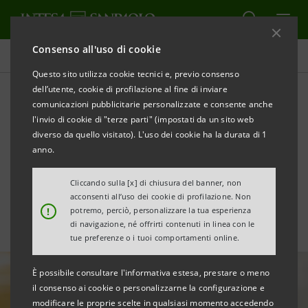
Consenso all'uso di cookie
Tutte le news
Questo sito utilizza cookie tecnici e, previo consenso
dell’utente, cookie di profilazione al fine di inviare
comunicazioni pubblicitarie personalizzate e consente anche
Economia e Sostenibilità:
l'invio di cookie di "terze parti" (impostati da un sito web
Intesa Sanpaolo partecipa a
diverso da quello visitato). L'uso dei cookie ha la durata di 1
anno.
Futura Expo 2023
Cliccando sulla [x] di chiusura del banner, non
acconsenti all’uso dei cookie di profilazione. Non
!
potremo, perciò, personalizzare la tua esperienza
di navigazione, né offrirti contenuti in linea con le
tue preferenze o i tuoi comportamenti online.
È possibile consultare l'informativa estesa, prestare o meno
il consenso ai cookie o personalizzarne la configurazione e
modificare le proprie scelte in qualsiasi momento accedendo