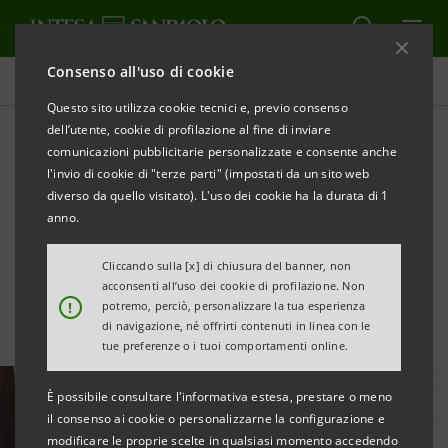
Consenso all'uso di cookie
Tutte le news
Questo sito utilizza cookie tecnici e, previo consenso
dell’utente, cookie di profilazione al fine di inviare
comunicazioni pubblicitarie personalizzate e consente anche
Intesa Sanpaolo advisor di
l'invio di cookie di "terze parti" (impostati da un sito web
Bending Spoons
diverso da quello visitato). L'uso dei cookie ha la durata di 1
anno.
nell’acquisizione di komoot
Cliccando sulla [x] di chiusura del banner, non
acconsenti all’uso dei cookie di profilazione. Non
!
potremo, perciò, personalizzare la tua esperienza
di navigazione, né offrirti contenuti in linea con le
tue preferenze o i tuoi comportamenti online.
È possibile consultare l'informativa estesa, prestare o meno
il consenso ai cookie o personalizzarne la configurazione e
modificare le proprie scelte in qualsiasi momento accedendo