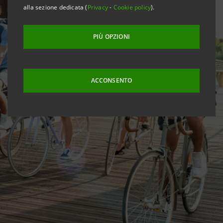
alla sezione dedicata (
Privacy
-
Cookie policy
).
PIÙ OPZIONI
ACCONSENTO