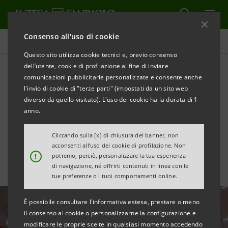
Consenso all'uso di cookie
Tutte le news
Questo sito utilizza cookie tecnici e, previo consenso
dell’utente, cookie di profilazione al fine di inviare
comunicazioni pubblicitarie personalizzate e consente anche
Venture Capital: Neva
l'invio di cookie di "terze parti" (impostati da un sito web
investe nell’innovazione per
diverso da quello visitato). L'uso dei cookie ha la durata di 1
anno.
la fusione nucleare di CFS
Cliccando sulla [x] di chiusura del banner, non
acconsenti all’uso dei cookie di profilazione. Non
!
potremo, perciò, personalizzare la tua esperienza
di navigazione, né offrirti contenuti in linea con le
tue preferenze o i tuoi comportamenti online.
È possibile consultare l'informativa estesa, prestare o meno
il consenso ai cookie o personalizzarne la configurazione e
modificare le proprie scelte in qualsiasi momento accedendo