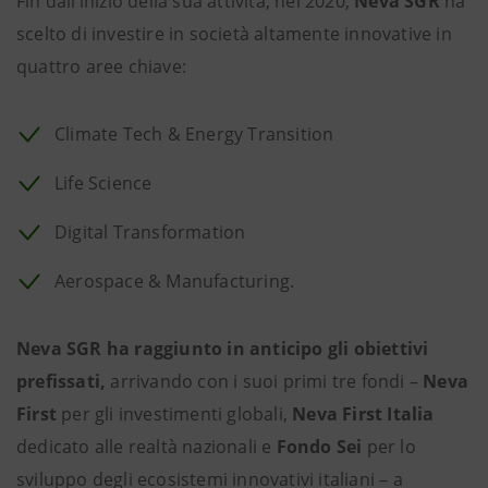
Fin dall’inizio della sua attività, nel 2020,
Neva SGR
ha
scelto di investire in società altamente innovative in
quattro aree chiave:
Climate Tech & Energy Transition
Life Science
Digital Transformation
Aerospace & Manufacturing.
Neva SGR
ha raggiunto in anticipo gli obiettivi
prefissati,
arrivando con i suoi primi tre fondi –
Neva
First
per gli investimenti globali,
Neva First Italia
dedicato alle realtà nazionali e
Fondo Sei
per lo
sviluppo degli ecosistemi innovativi italiani – a