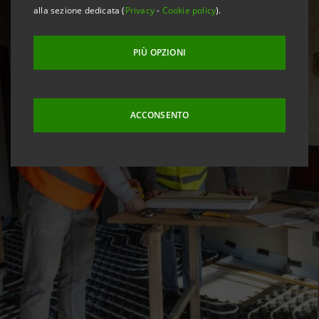
alla sezione dedicata (
Privacy
-
Cookie policy
).
PIÙ OPZIONI
ACCONSENTO