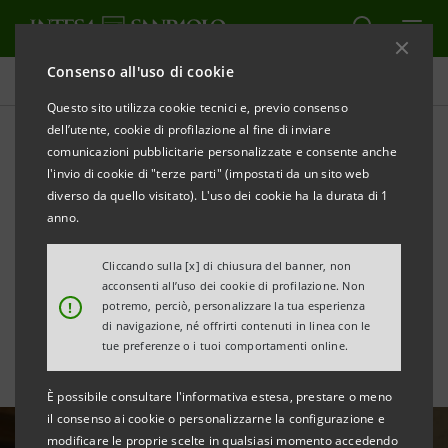
Consenso all'uso di cookie
Tutte le news
Questo sito utilizza cookie tecnici e, previo consenso
dell’utente, cookie di profilazione al fine di inviare
comunicazioni pubblicitarie personalizzate e consente anche
Intesa Sanpaolo finanzia
l'invio di cookie di "terze parti" (impostati da un sito web
IGD con €10mln per
diverso da quello visitato). L'uso dei cookie ha la durata di 1
anno.
investimenti in resilienza
Cliccando sulla [x] di chiusura del banner, non
climatica
acconsenti all’uso dei cookie di profilazione. Non
!
potremo, perciò, personalizzare la tua esperienza
di navigazione, né offrirti contenuti in linea con le
tue preferenze o i tuoi comportamenti online.
È possibile consultare l'informativa estesa, prestare o meno
il consenso ai cookie o personalizzarne la configurazione e
modificare le proprie scelte in qualsiasi momento accedendo