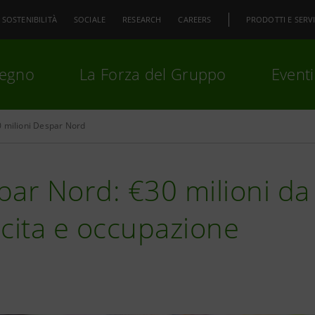
SOSTENIBILITÀ
SOCIALE
RESEARCH
CAREERS
PRODOTTI E SERVI
pegno
La Forza del Gruppo
Eventi
 milioni Despar Nord
premi
Invio
per cercare o
ESC
ar Nord: €30 milioni da
cita e occupazione