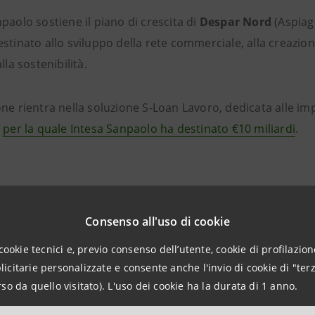
paolo sostiene il piano di crescita di
Despar Nord
(Aspiag 
stinato allo sviluppo della rete commerciale, alla creazio
lla sostenibilità.
one rientra nella soluzione S-Loan Lavoro, dedicata alle i
,
per la quale Intesa Sanpaolo ha destinato €10 miliardi
.
to allo sviluppo della rete e a invest
Consenso all'uso di cookie
cookie tecnici e, previo consenso dell’utente, cookie di profilazione
ndustriale di Despar Nord prevede nuove aperture e la riqua
citarie personalizzate e consente anche l'invio di cookie di "terz
 focalizzati su efficienza energetica, sostenibilità ambient
so da quello visitato). L'uso dei cookie ha la durata di 1 anno.
o è rafforzare la qualità del servizio, aumentare gli standa