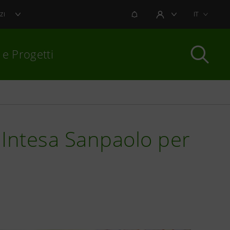
NOTIFICHE
IT
ZI
AREA UTENTE
 e Progetti
per chiudere
 Intesa Sanpaolo per