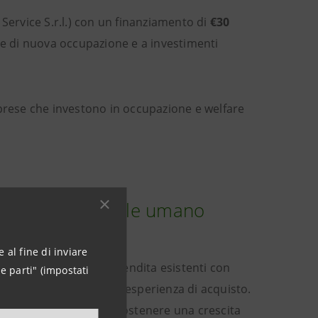
Service S.r.l.) con un finanziamento di
€30
ne di nuova occupazione e a investimenti
mprese che investono in occupazione e welfare
imenti nel capitale umano
 al fine di inviare
lificazione dei punti vendita esistenti con
e parti" (impostati
ale e miglioramento dell’esperienza di acquisto.
rd della rete vendita e sostenere una crescita