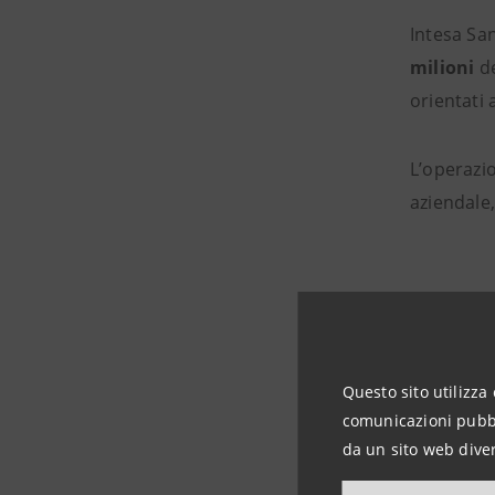
Intesa San
milioni
de
orientati a
L’operazi
aziendale
Suppor
Questo sito utilizza 
Il piano i
comunicazioni pubbli
interventi
da un sito web diver
L’obiettiv