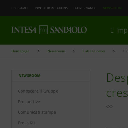
CHI SIAMO
INVESTOR RELATIONS
GOVERNANCE
NEWSROOM
L’ Im
Homepage
Newsroom
Tutte le news
€30
Desp
NEWSROOM
cres
Conoscere il Gruppo
Prospettive
Comunicati stampa
Press Kit