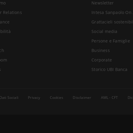
amo
Newsletter
r Relations
Intesa Sanpaolo On 
ance
Grattacieli sostenibi
bilità
Social media
Persone e Famiglie
ch
Business
oom
Corporate
s
Storico UBI Banca
Dati Sociali
Privacy
Cookies
Disclaimer
AML - CFT
Dic