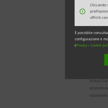
duratura n
Cliccando s
profilazio
!
offrirti co
Accanto a
assunzioni
È possibile consulta
configurazione e mo
(
Privacy
-
Cookie pol
Intesa
“S-Loan So
Intesa Sa
attenzione
nazionale