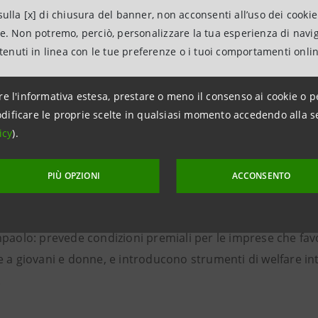
ei territori di riferimento.
ulla [x] di chiusura del banner, non acconsenti all’uso dei cookie
ne. Non potremo, perciò, personalizzare la tua esperienza di navi
ntenuti in linea con le tue preferenze o i tuoi comportamenti onli
gli investimenti infrastrutturali, Despar Nord continua a 
, sviluppo delle competenze e iniziative orientate all’incl
re l'informativa estesa, prestare o meno il consenso ai cookie o p
dificare le proprie scelte in qualsiasi momento accedendo alla s
icy
).
 Sanpaolo supporta gli investimenti o
PIÙ OPZIONI
ACCONSENTO
luzione Lavoro” è un innovativa misura di finanziamento id
npaolo: prevede condizioni premiali per le imprese che fa
 a giovani e donne, e introducono strumenti di welfare inte
.