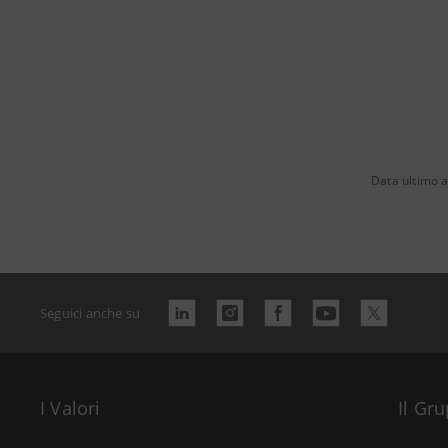
Data ultimo a
Seguici anche su
I Valori
Il Gr