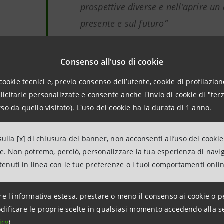
prospettive diverse e nell’aprire un
presente e sul futuro”
Marco Trevisan, Amministratore 
del Comitato di Direzione di EX
Consenso all'uso di cookie
pazione alla Biennale di Venezia offre agli artisti moldovi u
cookie tecnici e, previo consenso dell’utente, cookie di profilazione
nale e di valorizzazione del proprio patrimonio culturale i
citarie personalizzate e consente anche l'invio di cookie di "terz
so da quello visitato). L'uso dei cookie ha la durata di 1 anno.
ulla [x] di chiusura del banner, non acconsenti all’uso dei cookie
 EXIMBANK
ne. Non potremo, perciò, personalizzare la tua esperienza di navi
ntenuti in linea con le tue preferenze o i tuoi comportamenti onli
è una banca commerciale universale della Repubblica di Mo
re l'informativa estesa, prestare o meno il consenso ai cookie o p
 Gruppo Intesa Sanpaolo,
guidata da Paola Papanicolaou
.
dificare le proprie scelte in qualsiasi momento accedendo alla s
icy
).