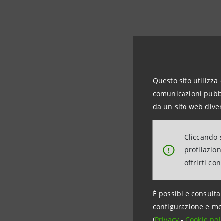
La parteci
Questo sito utilizza 
internazio
comunicazioni pubbli
da un sito web diver
Cliccando s
Chi è
profilazio
!
offrirti co
EXIMBANK 
È possibile consulta
Banks del
configurazione e mo
(
Privacy
-
Cookie pol