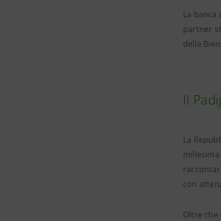
La banca 
partner st
della Bien
Il Pad
La Repubb
millesima 
raccontar
con attenz
Oltre che 