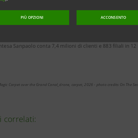
ffre servizi finanziari a privati e imprese, incluse soluzio
conomico della Repubblica di Moldova e migliorare l’accesso
PIÙ OPZIONI
ACCONSENTO
esenza selettiva nei paesi del Centro-Est Europa e del Med
ntesa Sanpaolo conta 7,4 milioni di clienti e 883 filiali in 12
 Magic Carpet over the Grand Canal_drone, carpet, 2026 - photo credits On The S
i correlati: