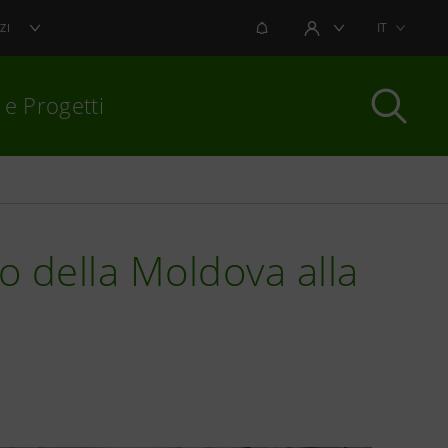
NOTIFICHE
IT
ZI
AREA UTENTE
 e Progetti
per chiudere
o della Moldova alla