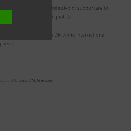
ni personalizzate, con l’obiettivo di supportare lo
 a servizi finanziari di qualità.
io Oriente ed Egitto, la Divisione International
 paesi
.
econd and Thousand Night archive