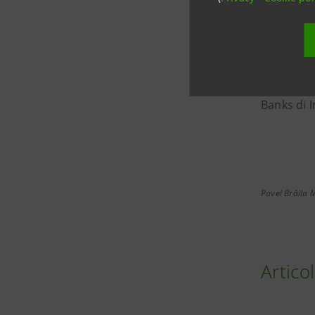
EXIMBANK o
sviluppo e
Con una pr
Banks di I
Pavel Brăila
Articol