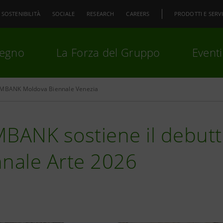
SOSTENIBILITÀ
SOCIALE
RESEARCH
CAREERS
PRODOTTI E SERVI
pegno
La Forza del Gruppo
Eventi
IMBANK Moldova Biennale Venezia
premi
Invio
per cercare o
ESC
BANK sostiene il debutt
nnale Arte 2026