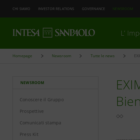
CHI SIAMO
INVESTOR RELATIONS
GOVERNANCE
NEWSROOM
L’ Im
Homepage
Newsroom
Tutte le news
EX
EXIM
NEWSROOM
Bie
Conoscere il Gruppo
Prospettive
Comunicati stampa
Press Kit