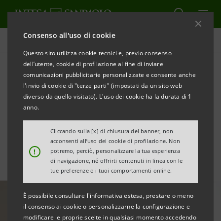
Consenso all'uso di cookie
Tutte le news
Questo sito utilizza cookie tecnici e, previo consenso
dell’utente, cookie di profilazione al fine di inviare
comunicazioni pubblicitarie personalizzate e consente anche
Intesa Sanpaolo finanzia
l'invio di cookie di "terze parti" (impostati da un sito web
Techbau con €110 mln per
diverso da quello visitato). L'uso dei cookie ha la durata di 1
anno.
un polo logistico sostenibile
Cliccando sulla [x] di chiusura del banner, non
acconsenti all’uso dei cookie di profilazione. Non
!
potremo, perciò, personalizzare la tua esperienza
di navigazione, né offrirti contenuti in linea con le
tue preferenze o i tuoi comportamenti online.
È possibile consultare l'informativa estesa, prestare o meno
il consenso ai cookie o personalizzarne la configurazione e
modificare le proprie scelte in qualsiasi momento accedendo