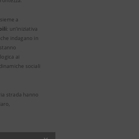
rontezza.
nsieme a
ili
: un’iniziativa
i
che indagano in
i stanno
logica ai
 dinamiche sociali
ria strada hanno
aro,