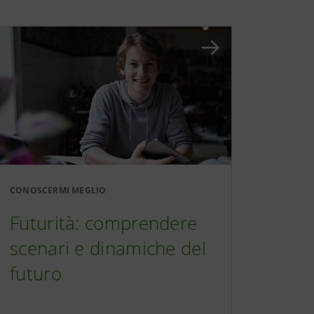
CONOSCERMI MEGLIO
Futurità: comprendere
scenari e dinamiche del
futuro