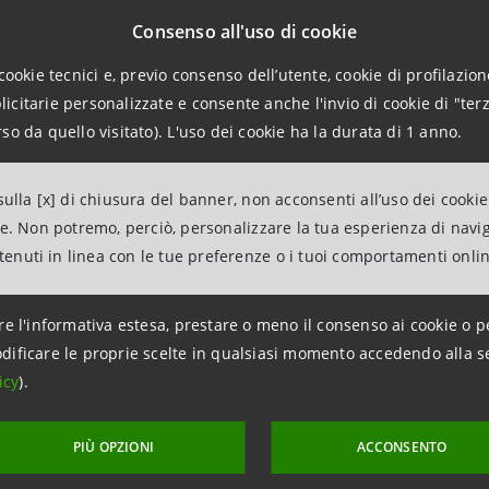
SCOPRI FUTURI PROBABILI
Consenso all'uso di cookie
cookie tecnici e, previo consenso dell’utente, cookie di profilazione
citarie personalizzate e consente anche l'invio di cookie di "terz
so da quello visitato). L'uso dei cookie ha la durata di 1 anno.
iziative di
to e lavoro
ulla [x] di chiusura del banner, non acconsenti all’uso dei cookie
ne. Non potremo, perciò, personalizzare la tua esperienza di navi
ntenuti in linea con le tue preferenze o i tuoi comportamenti onli
ANI
re l'informativa estesa, prestare o meno il consenso ai cookie o p
dificare le proprie scelte in qualsiasi momento accedendo alla s
icy
).
PIÙ OPZIONI
ACCONSENTO