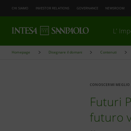
CHI SIAMO
INVESTOR RELATIONS
GOVERNANCE
NEWSROOM
L’ Im
Homepage
Disegnare il domani
Contenuti
CONOSCERMI MEGLIO
Futuri 
futuro 