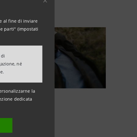
 al fine di inviare
e parti" (impostati
 di
gazione, né
ne.
ersonalizzarne la
ezione dedicata