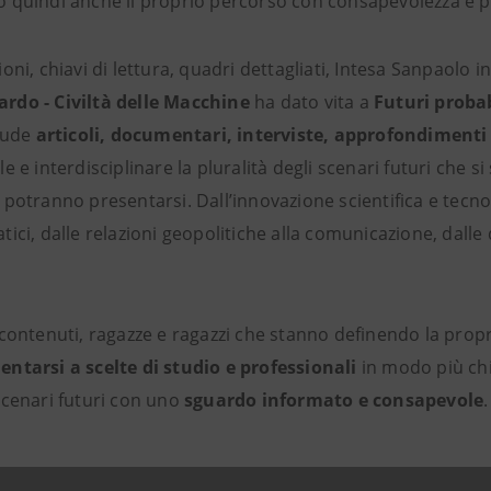
 quindi anche il proprio percorso con consapevolezza e p
oni, chiavi di lettura, quadri dettagliati, Intesa Sanpaolo i
rdo - Civiltà delle Macchine
ha dato vita a
Futuri probab
iude
articoli, documentari, interviste, approfondiment
 e interdisciplinare la pluralità degli scenari futuri che s
potranno presentarsi. Dall’innovazione scientifica e tecno
ici, dalle relazioni geopolitiche alla comunicazione, dalle
 contenuti, ragazze e ragazzi che stanno definendo la prop
ientarsi a scelte di studio e professionali
in modo più chi
scenari futuri con uno
sguardo informato e consapevole
.