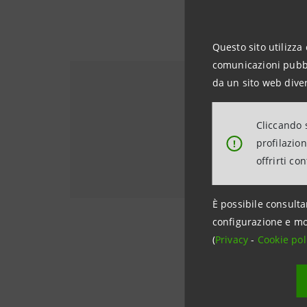
Questo sito utilizza 
comunicazioni pubbli
da un sito web diver
Scopri le in
orientamen
Cliccando s
profilazio
!
offrirti co
DISEGNARE IL DOM
È possibile consulta
configurazione e mo
(
Privacy
-
Cookie pol