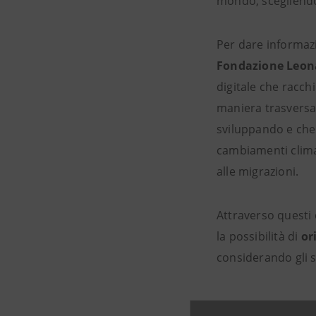
mondo, scegliendo
Per dare informazi
Fondazione Leona
digitale che racch
maniera trasversale
sviluppando e che 
cambiamenti climat
alle migrazioni.
Attraverso questi
la possibilità di
or
considerando gli 