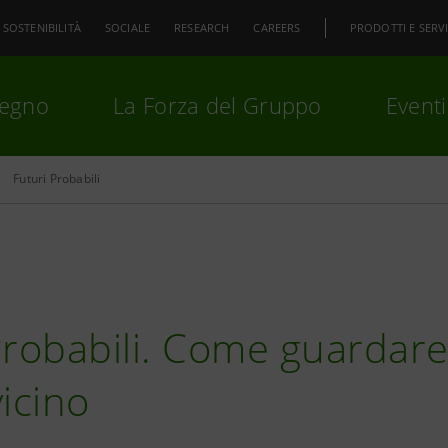
SOSTENIBILITÀ
SOCIALE
RESEARCH
CAREERS
PRODOTTI E SERVI
pegno
La Forza del Gruppo
Eventi
Futuri Probabili
premi
Invio
per cercare o
ESC
Probabili. Come guardar
vicino