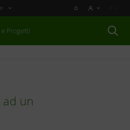
NOTIFICHE
IT
ZI
AREA UTENTE
 e Progetti
per chiudere
e ad un