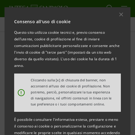
Consenso all'uso di cookie
Contenuti
Questo sito utilizza cookie tecnici e, previo consenso
dell’utente, cookie di profilazione al fine di inviare
comunicazioni pubblicitarie personalizzate e consente anche
l'invio di cookie di "terze parti" (impostati da un sito web
STUDIARE E MIGLIORARMI
diverso da quello visitato). L'uso dei cookie ha la durata di 1
anno.
Generation4Universities:
Cliccando sulla [x] di chiusura del banner, non
strade concrete per entrare
acconsenti all’uso dei cookie di profilazione. Non
!
potremo, perciò, personalizzare la tua esperienza
nel mondo del lavoro
di navigazione, né offrirti contenuti in linea con le
tue preferenze o i tuoi comportamenti online.
È possibile consultare l'informativa estesa, prestare o meno
il consenso ai cookie o personalizzarne la configurazione e
modificare le proprie scelte in qualsiasi momento accedendo