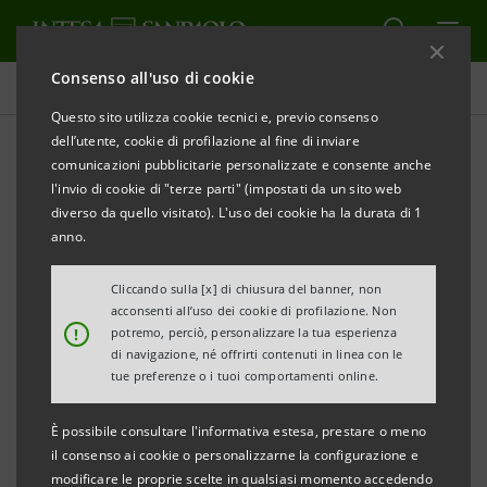
Consenso all'uso di cookie
Contenuti
Questo sito utilizza cookie tecnici e, previo consenso
dell’utente, cookie di profilazione al fine di inviare
comunicazioni pubblicitarie personalizzate e consente anche
l'invio di cookie di "terze parti" (impostati da un sito web
STUDIARE E MIGLIORARMI
diverso da quello visitato). L'uso dei cookie ha la durata di 1
anno.
Ideas2Grow:
Cliccando sulla [x] di chiusura del banner, non
autoimprenditorialità e
acconsenti all’uso dei cookie di profilazione. Non
!
potremo, perciò, personalizzare la tua esperienza
agritech
di navigazione, né offrirti contenuti in linea con le
tue preferenze o i tuoi comportamenti online.
È possibile consultare l'informativa estesa, prestare o meno
il consenso ai cookie o personalizzarne la configurazione e
modificare le proprie scelte in qualsiasi momento accedendo