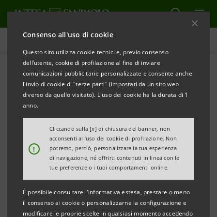
Consenso all'uso di cookie
Tutti gli eventi sostenuti dalla banca
Questo sito utilizza cookie tecnici e, previo consenso
dell’utente, cookie di profilazione al fine di inviare
comunicazioni pubblicitarie personalizzate e consente anche
l'invio di cookie di "terze parti" (impostati da un sito web
CULTURA
diverso da quello visitato). L'uso dei cookie ha la durata di 1
anno.
Un weekend all’insegna
Cliccando sulla [x] di chiusura del banner, non
dell’arte
acconsenti all’uso dei cookie di profilazione. Non
!
potremo, perciò, personalizzare la tua esperienza
di navigazione, né offrirti contenuti in linea con le
tue preferenze o i tuoi comportamenti online.
È possibile consultare l'informativa estesa, prestare o meno
il consenso ai cookie o personalizzarne la configurazione e
modificare le proprie scelte in qualsiasi momento accedendo