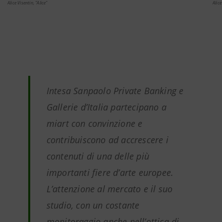
Alice Visentin, "Alice"
Alic
Intesa Sanpaolo Private Banking e
Gallerie d’Italia partecipano a
miart con convinzione e
contribuiscono ad accrescere i
contenuti di una delle più
importanti fiere d’arte europee.
L’attenzione al mercato e il suo
studio, con un costante
monitoraggio anche nell’ottica di