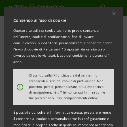
Consenso all'uso di cookie
Tutti gli eventi sostenuti dalla banca
Questo sito utilizza cookie tecnici e, previo consenso
dell’utente, cookie di profilazione al fine di inviare
comunicazioni pubblicitarie personalizzate e consente anche
l'invio di cookie di "terze parti" (impostati da un sito web
CULTURA
diverso da quello visitato). L'uso dei cookie ha la durata di 1
anno.
Illustrissimo Christoph
Cliccando sulla [x] di chiusura del banner, non
Niemann
acconsenti all’uso dei cookie di profilazione. Non
!
potremo, perciò, personalizzare la tua esperienza
di navigazione, né offrirti contenuti in linea con le
tue preferenze o i tuoi comportamenti online.
È possibile consultare l'informativa estesa, prestare o meno
il consenso ai cookie o personalizzarne la configurazione e
modificare le proprie scelte in qualsiasi momento accedendo