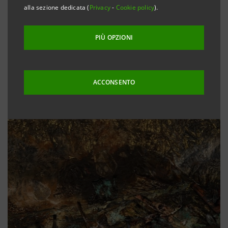
alla sezione dedicata (
Privacy
-
Cookie policy
).
PIÙ OPZIONI
ACCONSENTO