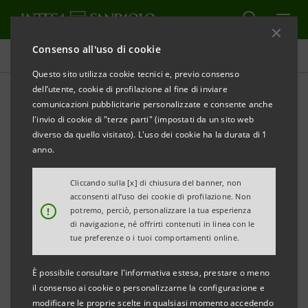
Consenso all'uso di cookie
Tutti gli eventi sostenuti dalla banca
Questo sito utilizza cookie tecnici e, previo consenso
dell’utente, cookie di profilazione al fine di inviare
comunicazioni pubblicitarie personalizzate e consente anche
l'invio di cookie di "terze parti" (impostati da un sito web
CULTURA
diverso da quello visitato). L'uso dei cookie ha la durata di 1
anno.
A Palazzo Strozzi la mostra
Cliccando sulla [x] di chiusura del banner, non
di Anselm Kiefer
acconsenti all’uso dei cookie di profilazione. Non
!
potremo, perciò, personalizzare la tua esperienza
di navigazione, né offrirti contenuti in linea con le
tue preferenze o i tuoi comportamenti online.
È possibile consultare l'informativa estesa, prestare o meno
il consenso ai cookie o personalizzarne la configurazione e
modificare le proprie scelte in qualsiasi momento accedendo