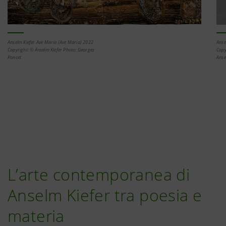
Anselm Kiefer Ave Maria (Ave Maria) 2022
Anse
Copyright: © Anselm Kiefer Photo: Georges
Copy
Poncet
Anse
L’arte contemporanea di
Anselm Kiefer tra poesia e
materia