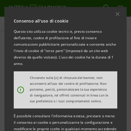
Consenso all'uso di cookie
Tutti gli eventi sostenuti dalla banca
Questo sito utilizza cookie tecnici e, previo consenso
dell’utente, cookie di profilazione al fine di inviare
comunicazioni pubblicitarie personalizzate e consente anche
l'invio di cookie di "terze parti" (impostati da un sito web
CULTURA
diverso da quello visitato). L'uso dei cookie ha la durata di 1
anno.
Meeting per l’Amicizia fra i
Cliccando sulla [x] di chiusura del banner, non
Popoli di Rimini
acconsenti all’uso dei cookie di profilazione. Non
!
potremo, perciò, personalizzare la tua esperienza
di navigazione, né offrirti contenuti in linea con le
tue preferenze o i tuoi comportamenti online.
È possibile consultare l'informativa estesa, prestare o meno
il consenso ai cookie o personalizzarne la configurazione e
modificare le proprie scelte in qualsiasi momento accedendo