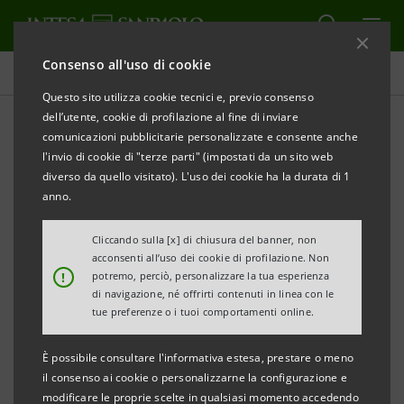
Consenso all'uso di cookie
Tutti gli eventi sostenuti dalla banca
Questo sito utilizza cookie tecnici e, previo consenso
dell’utente, cookie di profilazione al fine di inviare
comunicazioni pubblicitarie personalizzate e consente anche
l'invio di cookie di "terze parti" (impostati da un sito web
ECONOMIA
diverso da quello visitato). L'uso dei cookie ha la durata di 1
anno.
Wealth Management &
Cliccando sulla [x] di chiusura del banner, non
Protection: le sfide
acconsenti all’uso dei cookie di profilazione. Non
!
potremo, perciò, personalizzare la tua esperienza
di navigazione, né offrirti contenuti in linea con le
tue preferenze o i tuoi comportamenti online.
È possibile consultare l'informativa estesa, prestare o meno
il consenso ai cookie o personalizzarne la configurazione e
modificare le proprie scelte in qualsiasi momento accedendo