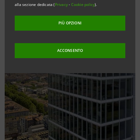
alla sezione dedicata (
Privacy
-
Cookie policy
).
PIÙ OPZIONI
ACCONSENTO