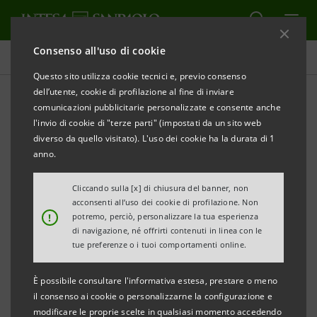
Consenso all'uso di cookie
Tutti gli eventi sostenuti dalla banca
Questo sito utilizza cookie tecnici e, previo consenso
dell’utente, cookie di profilazione al fine di inviare
comunicazioni pubblicitarie personalizzate e consente anche
l'invio di cookie di "terze parti" (impostati da un sito web
EDUCAZIONE
diverso da quello visitato). L'uso dei cookie ha la durata di 1
anno.
Webecome e DentroTutti
Cliccando sulla [x] di chiusura del banner, non
per la sostenibilità
acconsenti all’uso dei cookie di profilazione. Non
!
potremo, perciò, personalizzare la tua esperienza
di navigazione, né offrirti contenuti in linea con le
tue preferenze o i tuoi comportamenti online.
È possibile consultare l'informativa estesa, prestare o meno
il consenso ai cookie o personalizzarne la configurazione e
modificare le proprie scelte in qualsiasi momento accedendo