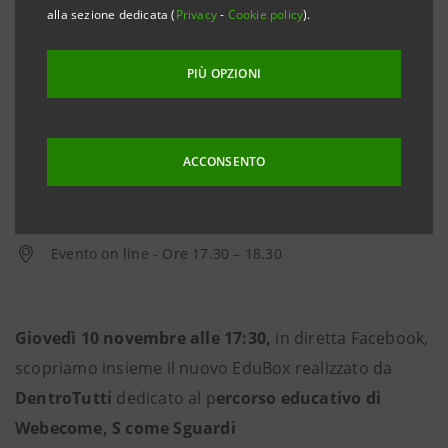
alla sezione dedicata (
Privacy
-
Cookie policy
).
PIÙ OPZIONI
ACCONSENTO
10 novembre 2022
Evento on line - Ore 17.30 – 18.30
Giovedì 10 novembre alle 17:30,
in diretta Facebook,
scopriamo insieme il nuovo EduBox realizzato da
DentroTutti
dedicato al p
ercorso educativo di
Webecome, S come Sguardi