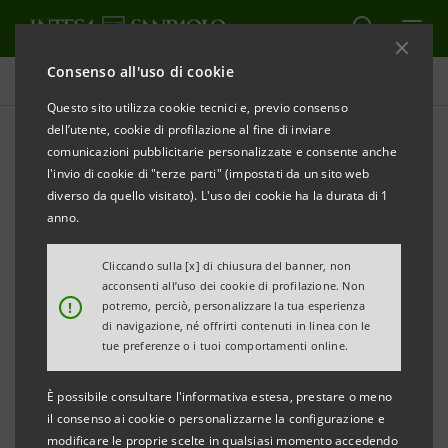
Consenso all'uso di cookie
Tutti gli eventi sostenuti dalla banca
Questo sito utilizza cookie tecnici e, previo consenso
dell’utente, cookie di profilazione al fine di inviare
comunicazioni pubblicitarie personalizzate e consente anche
l'invio di cookie di "terze parti" (impostati da un sito web
SOSTENIBILITÀ
diverso da quello visitato). L'uso dei cookie ha la durata di 1
anno.
La governance della
Cliccando sulla [x] di chiusura del banner, non
sostenibilità
acconsenti all’uso dei cookie di profilazione. Non
!
potremo, perciò, personalizzare la tua esperienza
di navigazione, né offrirti contenuti in linea con le
tue preferenze o i tuoi comportamenti online.
È possibile consultare l'informativa estesa, prestare o meno
il consenso ai cookie o personalizzarne la configurazione e
modificare le proprie scelte in qualsiasi momento accedendo