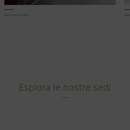
Ristorante aziendale
Pale
Esplora le nostre sedi