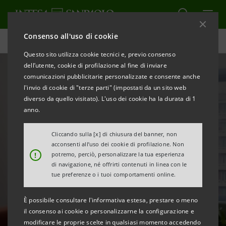
Consenso all'uso di cookie
Grattacielo Intesa Sanpaolo - Milano
Questo sito utilizza cookie tecnici e, previo consenso
dell’utente, cookie di profilazione al fine di inviare
comunicazioni pubblicitarie personalizzate e consente anche
l'invio di cookie di "terze parti" (impostati da un sito web
diverso da quello visitato). L'uso dei cookie ha la durata di 1
anno.
Cliccando sulla [x] di chiusura del banner, non
acconsenti all’uso dei cookie di profilazione. Non
!
potremo, perciò, personalizzare la tua esperienza
Uno spazio dedicato
di navigazione, né offrirti contenuti in linea con le
tue preferenze o i tuoi comportamenti online.
al benessere lavorativo
È possibile consultare l'informativa estesa, prestare o meno
il consenso ai cookie o personalizzarne la configurazione e
modificare le proprie scelte in qualsiasi momento accedendo