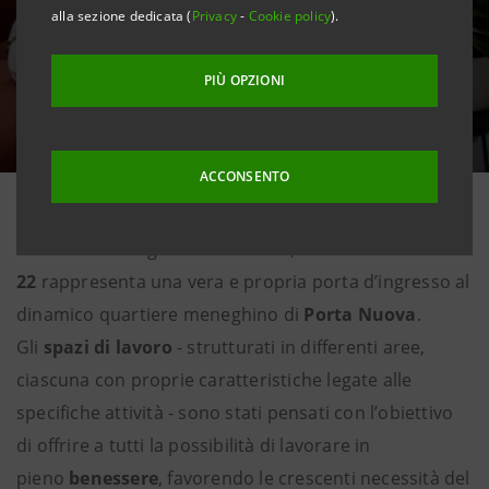
alla sezione dedicata (
Privacy
-
Cookie policy
).
PIÙ OPZIONI
ACCONSENTO
Grazie alla sua particolare ubicazione a pochi metri
dalla sede di Regione Lombardia, la torre di
Gioia
22
rappresenta una vera e propria porta d’ingresso al
dinamico quartiere meneghino di
Porta Nuova
.
Gli
spazi di lavoro
- strutturati in differenti aree,
ciascuna con proprie caratteristiche legate alle
specifiche attività - sono stati pensati con l’obiettivo
di offrire a tutti la possibilità di lavorare in
pieno
benessere
, favorendo le crescenti necessità del