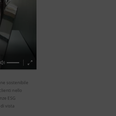
one sostenibile
lienti nello
enze ESG
di vista