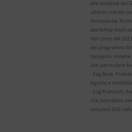
alle iniziative del
ulteriori servizi c
Formazione, form
workshop multi-az
Nel corso del 2023,
dei programmi form
Sanpaolo insieme 
con particolare fo
- Esg Base, fruibi
logiche e modalità 
- Esg Premium, fru
che intendono intr
soluzioni ESG nell