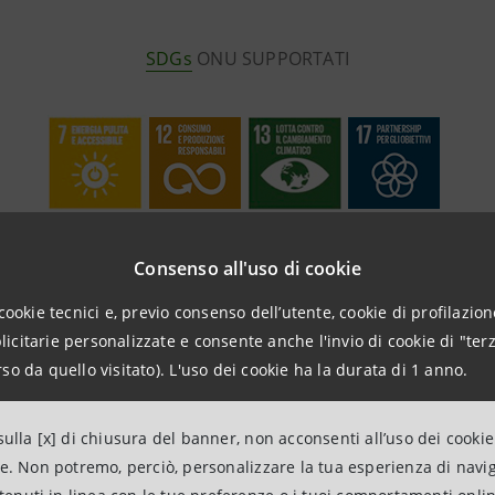
SDGs
ONU SUPPORTATI
Consenso all'uso di cookie
cookie tecnici e, previo consenso dell’utente, cookie di profilazione
ri ESG
citarie personalizzate e consente anche l'invio di cookie di "terz
so da quello visitato). L'uso dei cookie ha la durata di 1 anno.
no punti di incontro fisici e virtuali per accompagnare le 
ulla [x] di chiusura del banner, non acconsenti all’uso dei cookie
sostenibile e tracciare un percorso di sviluppo per una cres
ne. Non potremo, perciò, personalizzare la tua esperienza di navi
i positivi su ambiente e persone. Insieme alle istituzioni d