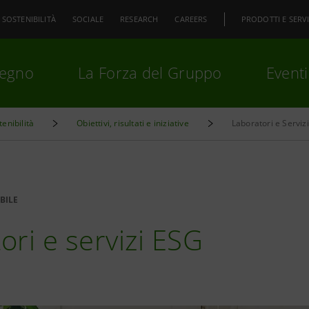
SOSTENIBILITÀ
SOCIALE
RESEARCH
CAREERS
PRODOTTI E SERVI
pegno
La Forza del Gruppo
Eventi
enibilità
Obiettivi, risultati e iniziative
Laboratori e Serviz
premi
Invio
per cercare o
ESC
BILE
ori e servizi ESG