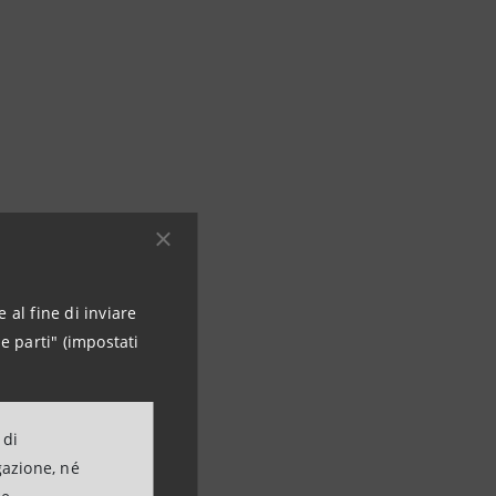
 al fine di inviare
e parti" (impostati
imprese italiane
 di
cita di lungo
gazione, né
el territorio che