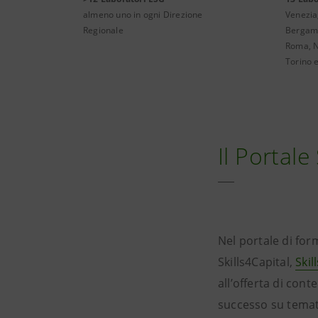
almeno uno in ogni Direzione
Venezia
Regionale
Bergamo
Roma, N
Torino 
Il Portale
Nel portale di form
Skills4Capital,
Skil
all’offerta di cont
successo su temati