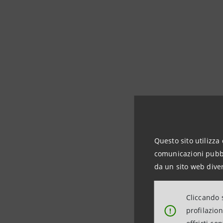
Questo sito utilizza 
Laborato
comunicazioni pubbli
da un sito web diver
I
laboratori ESG
so
Cliccando s
nella transizione 
profilazio
!
periodo con impatt