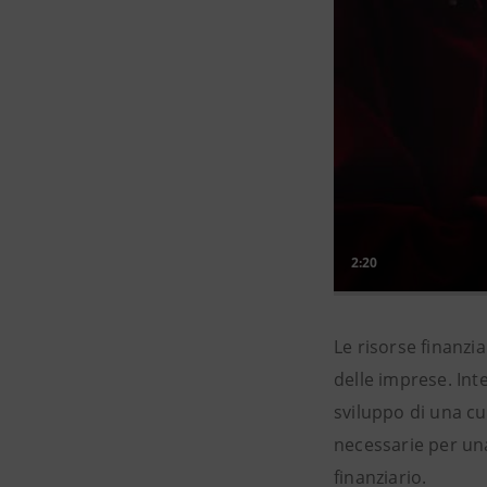
Le risorse finanzi
delle imprese. Int
sviluppo di una cu
necessarie per un
finanziario.