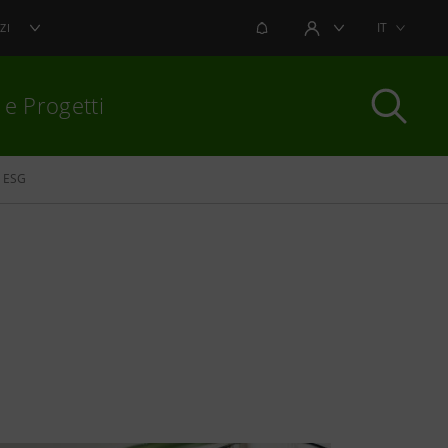
NOTIFICHE
IT
ZI
AREA UTENTE
 e Progetti
i ESG
per chiudere