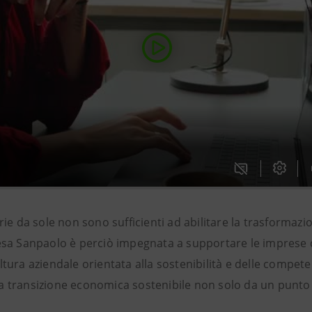
arie da sole non sono sufficienti ad abilitare la trasformazi
esa Sanpaolo è perciò impegnata a supportare le imprese c
ltura aziendale orientata alla sostenibilità e delle compet
a transizione economica sostenibile non solo da un punto 