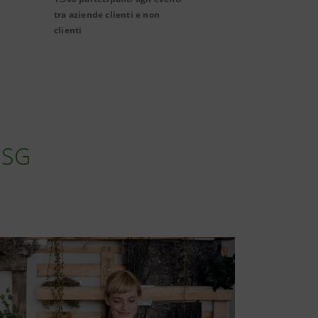
tra aziende clienti e non
clienti
 ESG