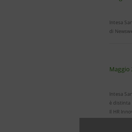
Intesa San
di Newswe
Maggio 
Intesa Sa
è distinta
Il HR Inn
aumentare 
delle pers