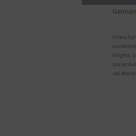
Gennaio
Intesa San
sostenibil
Knights (r
sostenibil
del World