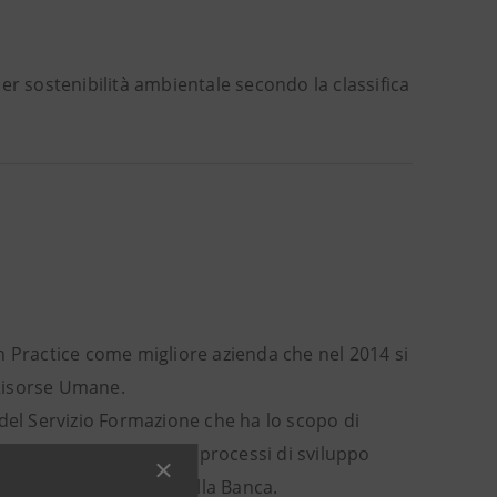
er sostenibilità ambientale secondo la classifica
n Practice come migliore azienda che nel 2014 si
 Risorse Umane.
del Servizio Formazione che ha lo scopo di
ione dei percorsi e sui processi di sviluppo
ive online esistenti nella Banca.