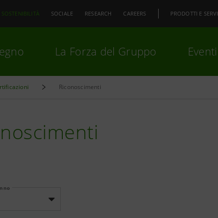
SOSTENIBILITÀ
SOCIALE
RESEARCH
CAREERS
PRODOTTI E SERVI
pegno
La Forza del Gruppo
Eventi
rtificazioni
Riconoscimenti
premi
Invio
per cercare o
ESC
onoscimenti
Anno