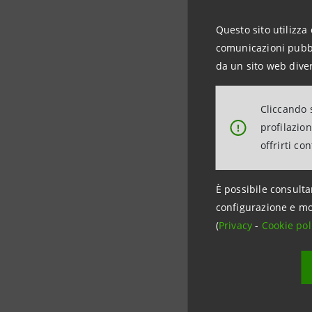
Questo sito utilizza 
comunicazioni pubbli
Marzo 2
da un sito web diver
Cliccando s
Intesa Sa
profilazio
!
& Inclusi
offrirti co
viene ass
di avviam
È possibile consulta
puntando a
configurazione e mo
competen
(
Privacy
-
Cookie pol