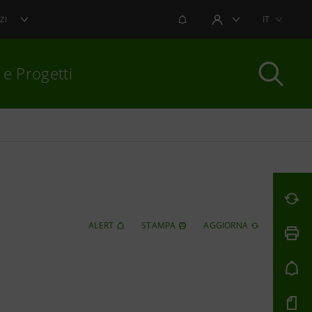
NOTIFICHE
IT
ZI
AREA UTENTE
 e Progetti
per chiudere
ALERT
STAMPA
AGGIORNA