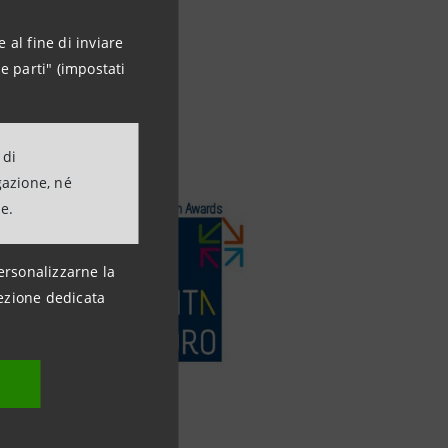
 al fine di inviare
e parti" (impostati
 di
gazione, né
ne.
ersonalizzarne la
ezione dedicata