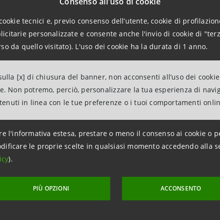
Consenso all'uso di cookie
cookie tecnici e, previo consenso dell’utente, cookie di profilazione
citarie personalizzate e consente anche l'invio di cookie di "terz
014
so da quello visitato). L'uso dei cookie ha la durata di 1 anno.
ulla [x] di chiusura del banner, non acconsenti all’uso dei cookie
npaolo nuovamente premiata con il "Diversity
ne. Non potremo, perciò, personalizzare la tua esperienza di navi
on Award Diversitalavoro", riconoscimento che
ntenuti in linea con le tue preferenze o i tuoi comportamenti onli
egnato alle aziende che promuovono politiche
ento lavorativo per le persone svantaggiate,
re l'informativa estesa, prestare o meno il consenso ai cookie o p
lla valorizzazione del talento e delle
dificare le proprie scelte in qualsiasi momento accedendo alla s
ze.
icy
).
PIÙ OPZIONI
ACCONSENTO