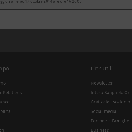
aggiornamento 17 ottobre 2014 alle ore 16:26:03
uppo
Link Utili
amo
Newsletter
r Relations
Intesa Sanpaolo On 
ance
Grattacieli sostenibi
bilità
Social media
Persone e Famiglie
ch
Business