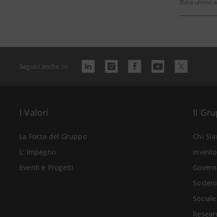
Data ultimo 
Seguici anche su
I Valori
Il Gr
La Forza del Gruppo
Chi Si
L' Impegno
Investo
Eventi e Progetti
Govern
Sosteni
Sociale
Resear