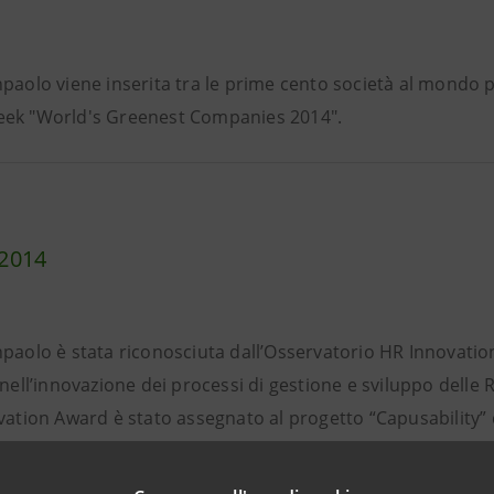
paolo viene inserita tra le prime cento società al mondo p
ek "World's Greenest Companies 2014".
2014
npaolo è stata riconosciuta dall’Osservatorio HR Innovatio
 nell’innovazione dei processi di gestione e sviluppo delle
ovation Award è stato assegnato al progetto “Capusability” 
l’efficacia della formazione agendo sia sulla personalizzaz
one, che sulla valorizzazione delle numerose risorse format