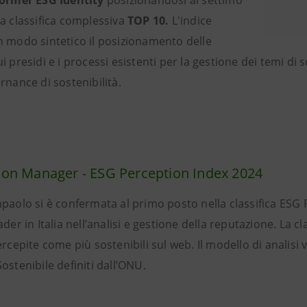
ormer ESG Identity
posizionandosi al settimo
la classifica complessiva
TOP 10.
L'indice
n modo sintetico il posizionamento delle
i presidi e i processi esistenti per la gestione dei temi di
rnance di sostenibilità.
ion Manager - ESG Perception Index 2024
npaolo si è confermata al primo posto nella classifica ESG
ader in Italia nell’analisi e gestione della reputazione. La 
ercepite come più sostenibili sul web. Il modello di analisi 
ostenibile definiti dall’ONU.