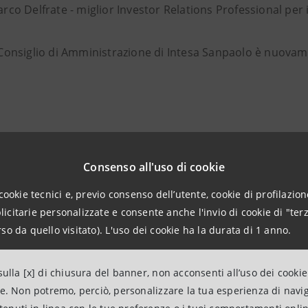
rco Delfrate - miglior Investor Relations Professional per 
l Consiglio di Amministrazione di Intesa Sanpaolo è nuovam
2024
Consenso all'uso di cookie
cookie tecnici e, previo consenso dell’utente, cookie di profilazione
citarie personalizzate e consente anche l'invio di cookie di "terz
obal Banking & Finance Awards
so da quello visitato). L'uso dei cookie ha la durata di 1 anno.
npaolo Bank Albania è stata premiata durante l’edizione 
ulla [x] di chiusura del banner, non acconsenti all’uso dei cookie
ne. Non potremo, perciò, personalizzare la tua esperienza di navi
k for Sustainable Development Albania” e “Best Renewable