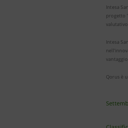
Intesa San
progetto "
valutativo
Intesa Sa
nell'innov
vantaggio
Qorus è u
Settemb
Classifi