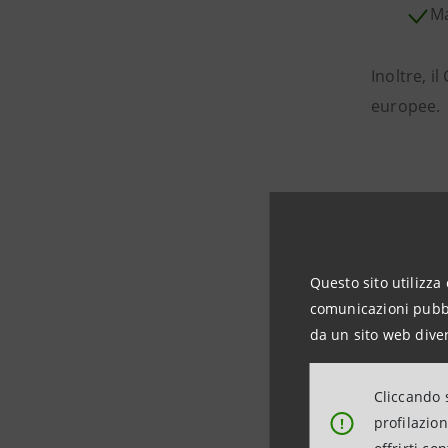
Ma
Inoltre, i
europee.
Agosto 
Questo sito utilizza 
comunicazioni pubbli
2024 Gl
da un sito web diver
Intesa Sa
Cliccando s
profilazio
!
“Best Ban