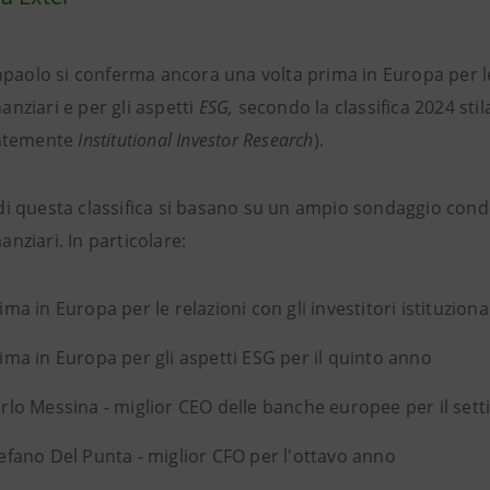
paolo si conferma ancora una volta prima in Europa per le re
nanziari e per gli aspetti
ESG,
secondo la classifica 2024 stila
ntemente
Institutional Investor Research
).
i di questa classifica si basano su un ampio sondaggio condot
nanziari. In particolare:
ima in Europa per le relazioni con gli investitori istituzionali
ima in Europa per gli aspetti ESG per il quinto anno
rlo Messina - miglior CEO delle banche europee per il set
efano Del Punta - miglior CFO per l'ottavo anno