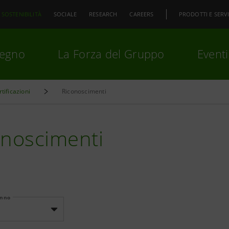
SOSTENIBILITÀ
SOCIALE
RESEARCH
CAREERS
PRODOTTI E SERVI
pegno
La Forza del Gruppo
Eventi
rtificazioni
Riconoscimenti
premi
Invio
per cercare o
ESC
onoscimenti
Anno