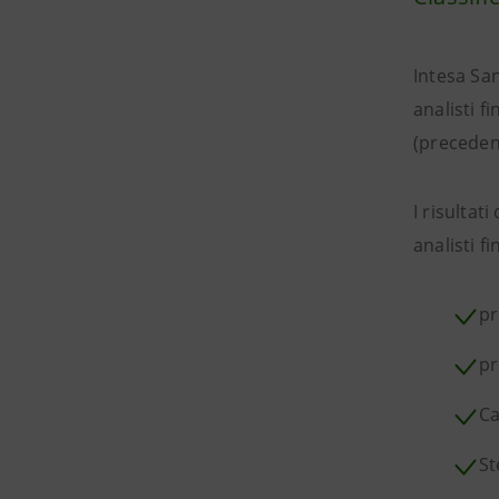
Intesa San
analisti fi
(precede
I risultat
analisti fi
pr
pr
Ca
St