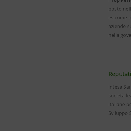
i
Top Perf
posto nel
esprime i
aziende su
nella gove
Reputat
Intesa Sa
società le
italiane p
Sviluppo S