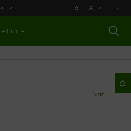
NOTIFICHE
IT
ZI
AREA UTENTE
 e Progetti
per chiudere
ALERT