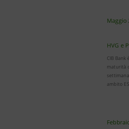
Maggio 
HVG e Pl
CIB Bank è
maturità d
settimana
ambito ESG
Febbrai