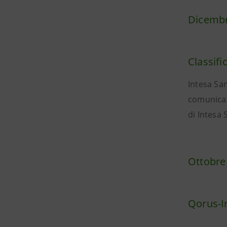
Dicembr
Classif
Intesa Sa
comunicaz
di Intesa 
Ottobre
Qorus-I