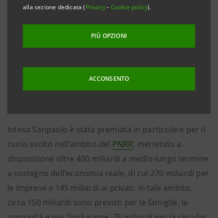
alla sezione dedicata (
Privacy
-
Cookie policy
).
Bank of the year in Italy - The Banker
PIÙ OPZIONI
Si tratta del riconoscimento, istituito da The Banker,
rivolto alle migliori istituzioni in tutto il mondo,
valutate con un processo di selezione, rigoroso e
ACCONSENTO
analitico, che si distingue per indipendenza,
autorevolezza e integrità.
Intesa Sanpaolo è stata premiata in particolare per il
ruolo svolto nell’ambito del
PNRR
, mettendo a
disposizione oltre 400 miliardi a medio-lungo termine
a sostegno dell’economia reale, di cui 270 miliardi per
le imprese e 145 miliardi ai privati. in tale ambito,
circa 150 miliardi sono previsti per le famiglie, le
comunità e per l’inclusione, 75 miliardi per la circular