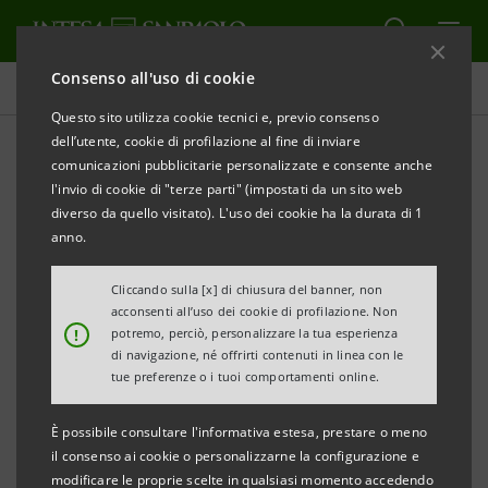
Consenso all'uso di cookie
Indici, riconoscimenti e certificazioni
Questo sito utilizza cookie tecnici e, previo consenso
dell’utente, cookie di profilazione al fine di inviare
comunicazioni pubblicitarie personalizzate e consente anche
Riconoscimenti
l'invio di cookie di "terze parti" (impostati da un sito web
diverso da quello visitato). L'uso dei cookie ha la durata di 1
anno.
ALERT
Cliccando sulla [x] di chiusura del banner, non
acconsenti all’uso dei cookie di profilazione. Non
Filtra per Anno
!
potremo, perciò, personalizzare la tua esperienza
2022
di navigazione, né offrirti contenuti in linea con le
tue preferenze o i tuoi comportamenti online.
È possibile consultare l'informativa estesa, prestare o meno
Dicembre 2022
il consenso ai cookie o personalizzarne la configurazione e
modificare le proprie scelte in qualsiasi momento accedendo