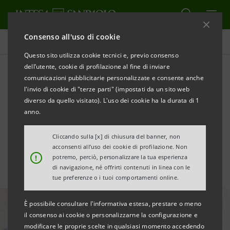
Consenso all'uso di cookie
Ultime notizie e approfondimenti
Questo sito utilizza cookie tecnici e, previo consenso
dell’utente, cookie di profilazione al fine di inviare
comunicazioni pubblicitarie personalizzate e consente anche
Intesa Sanpaolo confermata
l'invio di cookie di "terze parti" (impostati da un sito web
nei Dow Jones Sustainability
diverso da quello visitato). L'uso dei cookie ha la durata di 1
anno.
Indices
Cliccando sulla [x] di chiusura del banner, non
acconsenti all’uso dei cookie di profilazione. Non
!
potremo, perciò, personalizzare la tua esperienza
di navigazione, né offrirti contenuti in linea con le
tue preferenze o i tuoi comportamenti online.
È possibile consultare l'informativa estesa, prestare o meno
il consenso ai cookie o personalizzarne la configurazione e
modificare le proprie scelte in qualsiasi momento accedendo