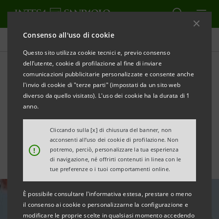
Consenso all'uso di cookie
Ultime notizie e approfondimenti
Questo sito utilizza cookie tecnici e, previo consenso
dell’utente, cookie di profilazione al fine di inviare
comunicazioni pubblicitarie personalizzate e consente anche
Dichiarazione Consolidata
l'invio di cookie di "terze parti" (impostati da un sito web
Non Finanziaria 2021
diverso da quello visitato). L'uso dei cookie ha la durata di 1
anno.
interattiva
Cliccando sulla [x] di chiusura del banner, non
acconsenti all’uso dei cookie di profilazione. Non
!
potremo, perciò, personalizzare la tua esperienza
di navigazione, né offrirti contenuti in linea con le
tue preferenze o i tuoi comportamenti online.
È possibile consultare l'informativa estesa, prestare o meno
il consenso ai cookie o personalizzarne la configurazione e
modificare le proprie scelte in qualsiasi momento accedendo