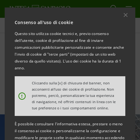
Consenso all'uso di cookie
Ultime notizie e approfondimenti
Questo sito utilizza cookie tecnici e, previo consenso
dell’utente, cookie di profilazione al fine di inviare
comunicazioni pubblicitarie personalizzate e consente anche
Completata la definizione
l'invio di cookie di "terze parti" (impostati da un sito web
degli obiettivi di
diverso da quello visitato). L'uso dei cookie ha la durata di 1
anno.
decarbonizzazione al 2030
Cliccando sulla [x] di chiusura del banner, non
acconsenti all’uso dei cookie di profilazione. Non
!
potremo, perciò, personalizzare la tua esperienza
di navigazione, né offrirti contenuti in linea con le
tue preferenze o i tuoi comportamenti online.
È possibile consultare l'informativa estesa, prestare o meno
il consenso ai cookie o personalizzarne la configurazione e
modificare le proprie scelte in qualsiasi momento accedendo