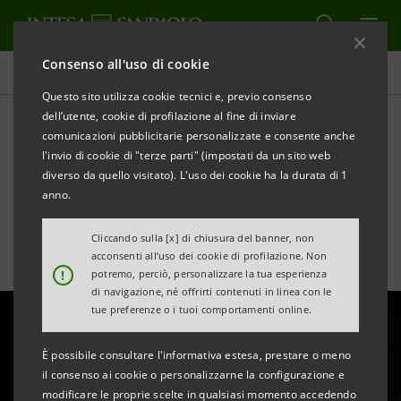
Consenso all'uso di cookie
Ultime notizie e approfondimenti
Questo sito utilizza cookie tecnici e, previo consenso
dell’utente, cookie di profilazione al fine di inviare
comunicazioni pubblicitarie personalizzate e consente anche
Le iniziative per M’illumino
l'invio di cookie di "terze parti" (impostati da un sito web
di Meno 2025
diverso da quello visitato). L'uso dei cookie ha la durata di 1
anno.
Cliccando sulla [x] di chiusura del banner, non
acconsenti all’uso dei cookie di profilazione. Non
!
potremo, perciò, personalizzare la tua esperienza
di navigazione, né offrirti contenuti in linea con le
tue preferenze o i tuoi comportamenti online.
È possibile consultare l'informativa estesa, prestare o meno
il consenso ai cookie o personalizzarne la configurazione e
modificare le proprie scelte in qualsiasi momento accedendo