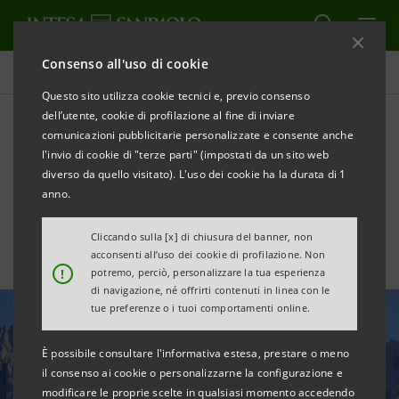
Consenso all'uso di cookie
Ultime notizie e approfondimenti
Questo sito utilizza cookie tecnici e, previo consenso
dell’utente, cookie di profilazione al fine di inviare
comunicazioni pubblicitarie personalizzate e consente anche
Giornata Mondiale
l'invio di cookie di "terze parti" (impostati da un sito web
dell'Ambiente 2026
diverso da quello visitato). L'uso dei cookie ha la durata di 1
anno.
Cliccando sulla [x] di chiusura del banner, non
acconsenti all’uso dei cookie di profilazione. Non
!
potremo, perciò, personalizzare la tua esperienza
di navigazione, né offrirti contenuti in linea con le
tue preferenze o i tuoi comportamenti online.
È possibile consultare l'informativa estesa, prestare o meno
il consenso ai cookie o personalizzarne la configurazione e
modificare le proprie scelte in qualsiasi momento accedendo