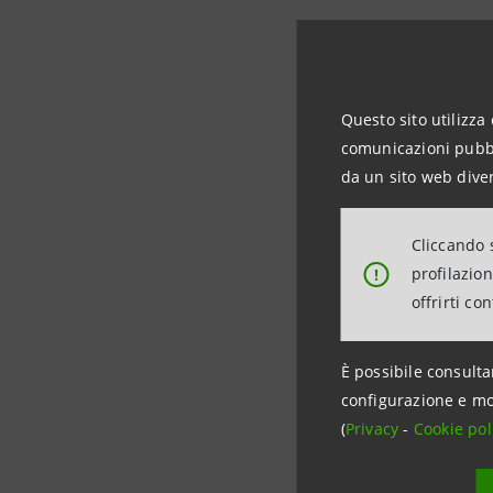
I tre Rep
Questo sito utilizza 
Contestua
comunicazioni pubbli
conformit
da un sito web diver
Cliccando s
profilazio
!
offrirti co
È possibile consulta
configurazione e mo
(
Privacy
-
Cookie pol