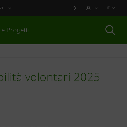
NOTIFICHE
IT
ZI
AREA UTENTE
 e Progetti
per chiudere
bilità volontari 2025