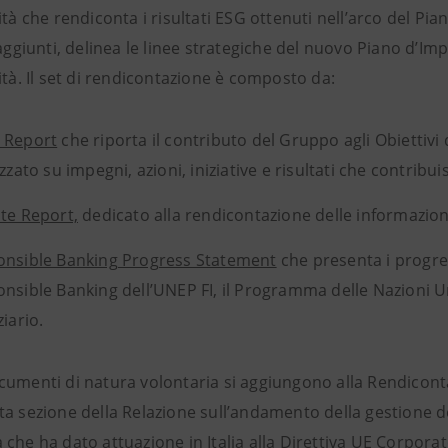
ità che rendiconta i risultati ESG ottenuti nell’arco del Pi
 raggiunti, delinea le linee strategiche del nuovo Piano d
ità. Il set di rendicontazione è composto da:
 Report
che riporta il contributo del Gruppo agli Obiettivi 
izzato su impegni, azioni, iniziative e risultati che contribu
te Report,
dedicato alla rendicontazione delle informazioni 
nsible Banking Progress Statement
che presenta i progres
nsible Banking dell’UNEP FI, il Programma delle Nazioni U
ziario.
umenti di natura volontaria si aggiungono alla Rendicontaz
ta sezione della Relazione sull’andamento della gestione d
che ha dato attuazione in Italia alla Direttiva UE Corpora