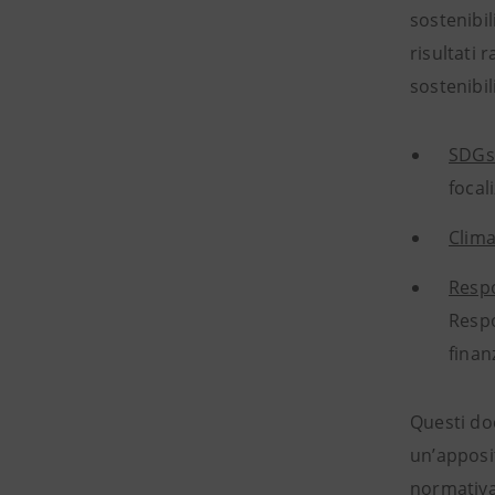
sostenibil
risultati
sostenibil
SDGs
focal
Clima
Respo
Respo
finan
Questi doc
un’apposi
normativa 