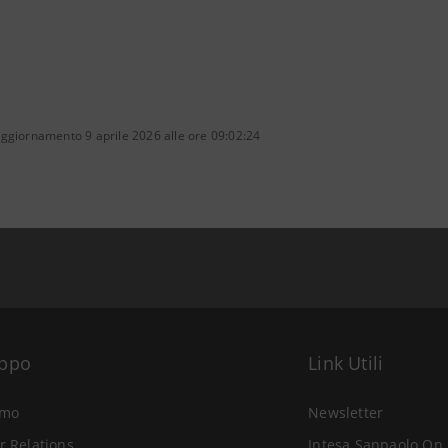
ggiornamento 9 aprile 2026 alle ore 09:02:24
uppo
Link Utili
amo
Newsletter
r Relations
Intesa Sanpaolo On 