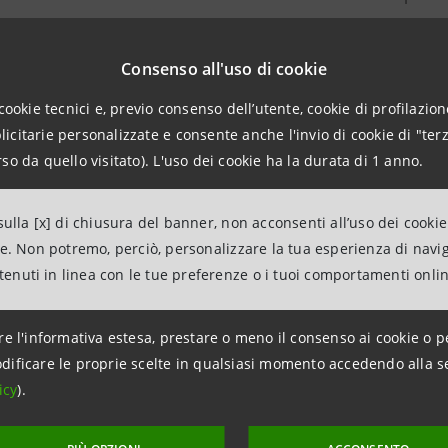
ort, oltre ad informazioni quantitative e qualitative com
Consenso all'uso di cookie
cookie tecnici e, previo consenso dell’utente, cookie di profilazione
lmente è stato pubblicato il Modern Slavery Statement,
citarie personalizzate e consente anche l'invio di cookie di "terz
à con UK Modern Slavery Act 2015 e Australian Modern Sla
so da quello visitato). L'uso dei cookie ha la durata di 1 anno.
ulla [x] di chiusura del banner, non acconsenti all’uso dei cookie
ne. Non potremo, perciò, personalizzare la tua esperienza di navi
Intesa Sanpaolo ha raggiunto e in m
ntenuti in linea con le tue preferenze o i tuoi comportamenti onli
obiettivi ESG del Piano di Impres
il contesto macroeconomico comple
re l'informativa estesa, prestare o meno il consenso ai cookie o p
dificare le proprie scelte in qualsiasi momento accedendo alla s
2026–2029 consolida l’impegno soc
icy
).
miliardo di euro a iniziative contro
disuguaglianze e supporta la transi