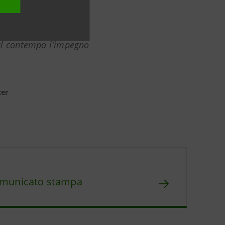
 a medio-lungo termine
dedicato ad attività
al contempo l'impegno
cer
municato stampa