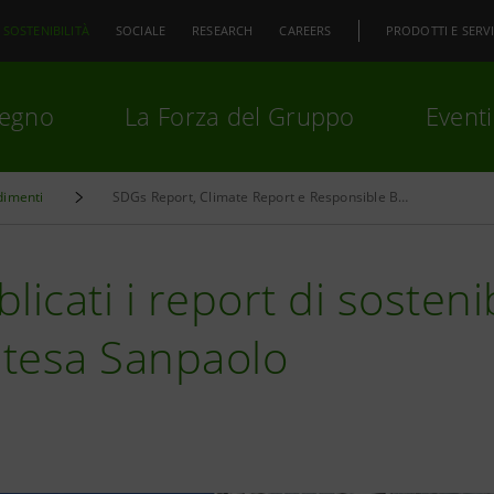
SOSTENIBILITÀ
SOCIALE
RESEARCH
CAREERS
PRODOTTI E SERVI
pegno
La Forza del Gruppo
Eventi
dimenti
SDGs Report, Climate Report e Responsible Banking Progress Statement 2025
premi
Invio
per cercare o
ESC
licati i report di sosteni
ntesa Sanpaolo