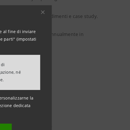
prendono anche approfondimenti e case study.
 al fine di inviare
 documento pubblicato annualmente in
e parti" (impostati
very Act 2018.
 di
gazione, né
olti casi superato gli
ne.
a 2022–2025 nonostante
sso. Il nuovo Piano
ersonalizzarne la
ezione dedicata
iale, destinando 1
 povertà e
zione sostenibile della