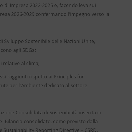
ano di Impresa 2022-2025 e, facendo leva sui
’Impresa 2026-2029 confermando l’impegno verso la
di Sviluppo Sostenibile delle Nazioni Unite,
iscono agli SDGs;
relative al clima;
si raggiunti rispetto ai Principles for
nite per l'Ambiente dedicato al settore
ione Consolidata di Sostenibilità inserita in
el Bilancio consolidato, come previsto dalla
te Sustainability Reporting Directive – CSRD.