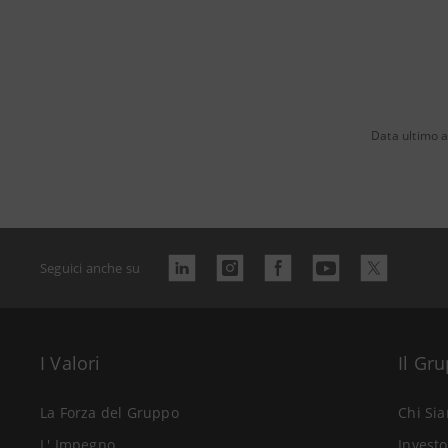
Data ultimo a
Seguici anche su
I Valori
Il Gr
La Forza del Gruppo
Chi Si
L' Impegno
Investo