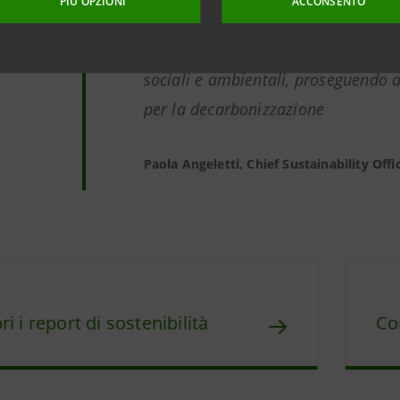
PIÙ OPZIONI
ACCONSENTO
clientela: il 30% dei nuovi prestiti
nell’arco del Piano di Impresa sarà 
sociali e ambientali, proseguendo 
per la decarbonizzazione
Paola Angeletti, Chief Sustainability Offi
ri i report di sostenibilità
Co