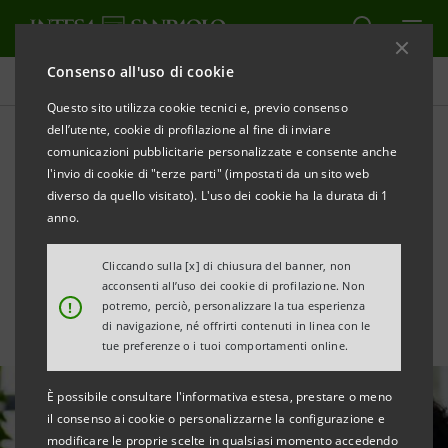
Consenso all'uso di cookie
Ultime notizie e approfondimenti
Questo sito utilizza cookie tecnici e, previo consenso
dell’utente, cookie di profilazione al fine di inviare
comunicazioni pubblicitarie personalizzate e consente anche
Valutazione d’impatto
l'invio di cookie di "terze parti" (impostati da un sito web
sociale delle iniziative degli
diverso da quello visitato). L'uso dei cookie ha la durata di 1
anno.
Enti Terzo Settore 2025
Cliccando sulla [x] di chiusura del banner, non
acconsenti all’uso dei cookie di profilazione. Non
!
potremo, perciò, personalizzare la tua esperienza
di navigazione, né offrirti contenuti in linea con le
tue preferenze o i tuoi comportamenti online.
È possibile consultare l'informativa estesa, prestare o meno
il consenso ai cookie o personalizzarne la configurazione e
modificare le proprie scelte in qualsiasi momento accedendo