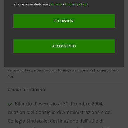
alla sezione dedicata (
Privacy
-
Cookie policy
).
Aprile 2005
PIÙ OPZIONI
29 APRILE 2005
ACCONSENTO
Assemblea ordinaria
convocata per le ore 11 dei giorni 28 aprile 2005 in prima
convocazione e 29 aprile 2005 in seconda convocazione presso il
Palazzo di Piazza San Carlo in Torino, con ingresso al numero civico
158
ORDINE DEL GIORNO
Bilancio d'esercizio al 31 dicembre 2004,
relazioni del Consiglio di Amministrazione e del
Collegio Sindacale; destinazione dell'utile di