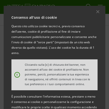
Consenso all'uso di cookie
Governance
Questo sito utilizza cookie tecnici e, previo consenso
dell’utente, cookie di profilazione al fine di inviare
comunicazioni pubblicitarie personalizzate e consente anche
Storico Sanpaolo IMI:
l'invio di cookie di "terze parti" (impostati da un sito web
Assemblea degli Azionisti
diverso da quello visitato). L'uso dei cookie ha la durata di 1
anno.
Cliccando sulla [x] di chiusura del banner, non
STAMPA
AGGIORNA
acconsenti all’uso dei cookie di profilazione. Non
!
potremo, perciò, personalizzare la tua esperienza
di navigazione, né offrirti contenuti in linea con le
tue preferenze o i tuoi comportamenti online.
Regolamento Assembleare
(pdf, 45 Kb)
È possibile consultare l'informativa estesa, prestare o meno
il consenso ai cookie o personalizzarne la configurazione e
modificare le proprie scelte in qualsiasi momento accedendo
Filtra per