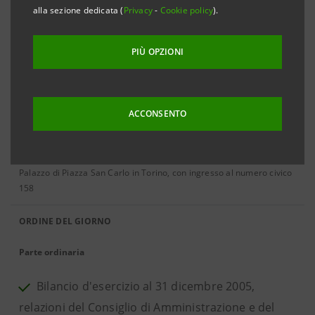
alla sezione dedicata (
Privacy
-
Cookie policy
).
Aprile 2006
PIÙ OPZIONI
28 APRILE 2006
ACCONSENTO
Assemblea ordinaria e straordinaria
convocata per le ore 11 dei giorni 27 aprile 2006 in prima
convocazione e 28 aprile 2006 in seconda convocazione, presso il
Palazzo di Piazza San Carlo in Torino, con ingresso al numero civico
158
ORDINE DEL GIORNO
Parte ordinaria
Bilancio d'esercizio al 31 dicembre 2005,
relazioni del Consiglio di Amministrazione e del