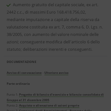
Aumento gratuito del capitale sociale, ex art.
2442 c.c., di massimi Euro 168.418.756,02,
mediante imputazione a capitale della riserva da
valutazione costituita ex art. 7, comma 6, D. Lgs. n.
38/2005, con aumento del valore nominale delle
azioni; conseguente modifica dell'articolo 6 dello
statuto; deliberazioni inerenti e conseguenti.
DOCUMENTAZIONE
Avviso di convocazione
-
Ulteriore avviso
Parte ordinaria
Punto 1:
Progetto di bilancio d'esercizio e bilancio consolidato di
Gruppo al 31 dicembre 2005
Punto 2:
Acquisto e alienazione di azioni proprie
Punto 3:
Compensi degli Amministratori
-
Proposta della