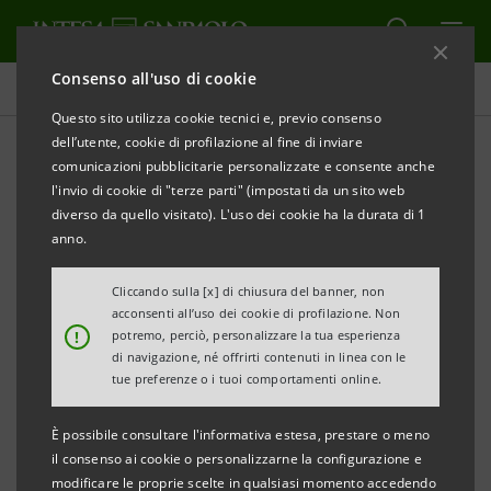
Consenso all'uso di cookie
Governance
Questo sito utilizza cookie tecnici e, previo consenso
dell’utente, cookie di profilazione al fine di inviare
comunicazioni pubblicitarie personalizzate e consente anche
Storico Sanpaolo IMI:
l'invio di cookie di "terze parti" (impostati da un sito web
Assemblea degli Azionisti
diverso da quello visitato). L'uso dei cookie ha la durata di 1
anno.
Cliccando sulla [x] di chiusura del banner, non
STAMPA
AGGIORNA
acconsenti all’uso dei cookie di profilazione. Non
!
potremo, perciò, personalizzare la tua esperienza
di navigazione, né offrirti contenuti in linea con le
tue preferenze o i tuoi comportamenti online.
Regolamento Assembleare
(pdf, 45 Kb)
È possibile consultare l'informativa estesa, prestare o meno
il consenso ai cookie o personalizzarne la configurazione e
modificare le proprie scelte in qualsiasi momento accedendo
Filtra per