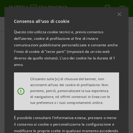
Consenso all'uso di cookie
Governance
Questo sito utilizza cookie tecnici e, previo consenso
dell’utente, cookie di profilazione al fine di inviare
comunicazioni pubblicitarie personalizzate e consente anche
Delibere consiliari
l'invio di cookie di "terze parti" (impostati da un sito web
diverso da quello visitato). L'uso dei cookie ha la durata di 1
anno.
ALERT
STAMPA
AGGIORNA
Cliccando sulla [x] di chiusura del banner, non
acconsenti all’uso dei cookie di profilazione. Non
Filtra per Anno
!
potremo, perciò, personalizzare la tua esperienza
2010
di navigazione, né offrirti contenuti in linea con le
tue preferenze o i tuoi comportamenti online.
È possibile consultare l'informativa estesa, prestare o meno
CONSIGLIO DI GESTIONE
il consenso ai cookie o personalizzarne la configurazione e
modificare le proprie scelte in qualsiasi momento accedendo
Al momento non vi è alcun documento disponibile