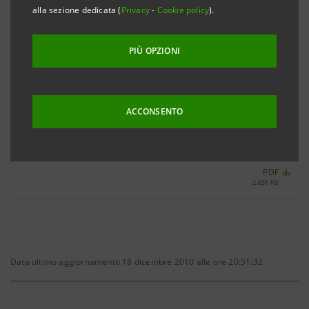
alla sezione dedicata (
Privacy
-
Cookie policy
).
PIÙ OPZIONI
CONSIGLIO DI SORVEGLIANZA
Approvazione bilanci 2009
ACCONSENTO
(12/04/2010)
Verbale
PDF
2.631 Kb
Data ultimo aggiornamento 18 dicembre 2010 alle ore 20:51:32