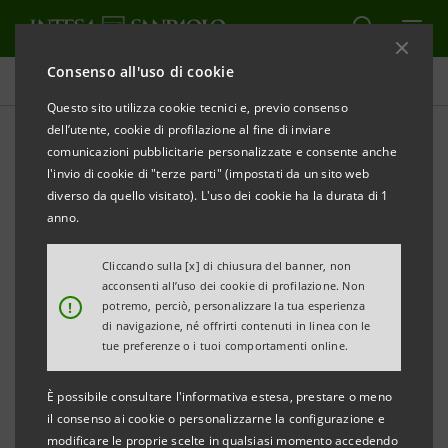
Consenso all'uso di cookie
Governance
Questo sito utilizza cookie tecnici e, previo consenso
dell’utente, cookie di profilazione al fine di inviare
comunicazioni pubblicitarie personalizzate e consente anche
Delibere consiliari
l'invio di cookie di "terze parti" (impostati da un sito web
diverso da quello visitato). L'uso dei cookie ha la durata di 1
anno.
ALERT
STAMPA
AGGIORNA
Cliccando sulla [x] di chiusura del banner, non
acconsenti all’uso dei cookie di profilazione. Non
Filtra per Anno
!
potremo, perciò, personalizzare la tua esperienza
2023
di navigazione, né offrirti contenuti in linea con le
tue preferenze o i tuoi comportamenti online.
È possibile consultare l'informativa estesa, prestare o meno
CONSIGLIO DI AMMINISTRAZIONE
il consenso ai cookie o personalizzarne la configurazione e
modificare le proprie scelte in qualsiasi momento accedendo
Distribuzione da parte di Intesa Sanpaolo S.p.A. di
PDF