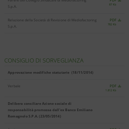
Parere del Collegio Sindacale di Mediofactoring
PDF
87 Kb
S.p.A.
Relazione della Società di Revisione di Mediofactoring
PDF
782 Kb
S.p.A.
CONSIGLIO DI SORVEGLIANZA
Approvazione modifiche statutarie (18/11/2014)
Verbale
PDF
1.812 Kb
Delibera consiliare Azione sociale di
responsabilità promossa dall'ex Banco Emiliano
Romagnolo S.P.A. (23/05/2014)