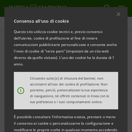
Consenso all'uso di cookie
Governance
Questo sito utilizza cookie tecnici e, previo consenso
dell’utente, cookie di profilazione al fine di inviare
comunicazioni pubblicitarie personalizzate e consente anche
Delibere consiliari
l'invio di cookie di "terze parti" (impostati da un sito web
diverso da quello visitato). L'uso dei cookie ha la durata di 1
anno.
ALERT
STAMPA
AGGIORNA
Cliccando sulla [x] di chiusura del banner, non
acconsenti all’uso dei cookie di profilazione. Non
Filtra per Anno
!
potremo, perciò, personalizzare la tua esperienza
2014
di navigazione, né offrirti contenuti in linea con le
tue preferenze o i tuoi comportamenti online.
È possibile consultare l'informativa estesa, prestare o meno
CONSIGLIO DI GESTIONE
il consenso ai cookie o personalizzarne la configurazione e
modificare le proprie scelte in qualsiasi momento accedendo
Scissione parziale di Intesa Sanpaolo Group