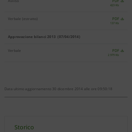
Avviso
PDF
423 Kb
Verbale (estratto)
PDF
137 Kb
Approvazione bilanci 2013 (07/04/2014)
Verbale
PDF
2.979 Kb
Data ultimo aggiornamento 30 dicembre 2014 alle ore 09:50:18
Storico