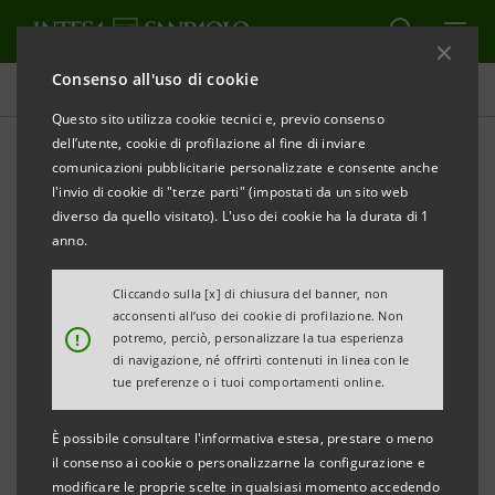
Consenso all'uso di cookie
Governance
Questo sito utilizza cookie tecnici e, previo consenso
dell’utente, cookie di profilazione al fine di inviare
comunicazioni pubblicitarie personalizzate e consente anche
Internal dealing
l'invio di cookie di "terze parti" (impostati da un sito web
diverso da quello visitato). L'uso dei cookie ha la durata di 1
anno.
ALERT
STAMPA
AGGIORNA
Cliccando sulla [x] di chiusura del banner, non
acconsenti all’uso dei cookie di profilazione. Non
Coloro che esercitano funzioni di amministrazione, di
!
potremo, perciò, personalizzare la tua esperienza
di navigazione, né offrirti contenuti in linea con le
controllo o di direzione (i Soggetti Rilevanti) in Intesa
tue preferenze o i tuoi comportamenti online.
Sanpaolo (la Società), nonché le Persone a loro
strettamente associate (le Persone strettamente
È possibile consultare l'informativa estesa, prestare o meno
il consenso ai cookie o personalizzarne la configurazione e
legate), devono notificare il compimento di operazioni
modificare le proprie scelte in qualsiasi momento accedendo