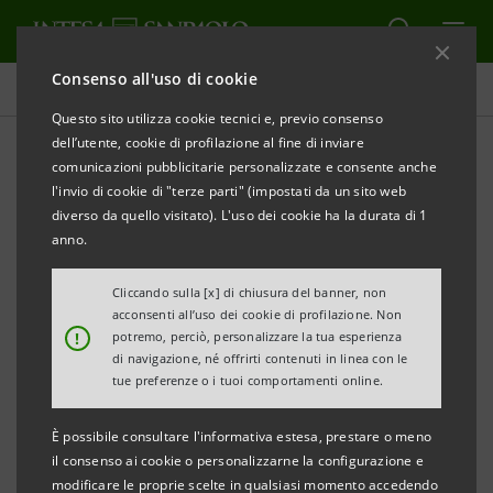
Consenso all'uso di cookie
Governance
Questo sito utilizza cookie tecnici e, previo consenso
dell’utente, cookie di profilazione al fine di inviare
comunicazioni pubblicitarie personalizzate e consente anche
Internal dealing
l'invio di cookie di "terze parti" (impostati da un sito web
diverso da quello visitato). L'uso dei cookie ha la durata di 1
anno.
ALERT
STAMPA
AGGIORNA
Cliccando sulla [x] di chiusura del banner, non
acconsenti all’uso dei cookie di profilazione. Non
Coloro che esercitano funzioni di amministrazione, di
!
potremo, perciò, personalizzare la tua esperienza
di navigazione, né offrirti contenuti in linea con le
controllo o di direzione (i Soggetti Rilevanti) in Intesa
tue preferenze o i tuoi comportamenti online.
Sanpaolo (la Società), nonché le Persone a loro
strettamente associate (le Persone strettamente
È possibile consultare l'informativa estesa, prestare o meno
il consenso ai cookie o personalizzarne la configurazione e
legate), devono notificare il compimento di operazioni
modificare le proprie scelte in qualsiasi momento accedendo