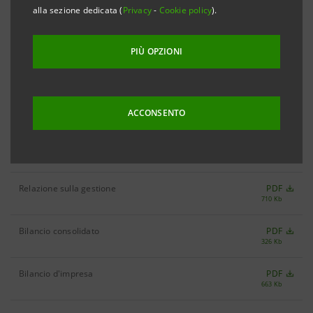
Bilancio
alla sezione dedicata (
Privacy
-
Cookie policy
).
Filtra per Anno
PIÙ OPZIONI
2000
ACCONSENTO
Bilancio 2000
PDF
1.894 Kb
Relazione sulla gestione
PDF
710 Kb
Bilancio consolidato
PDF
326 Kb
Bilancio d'impresa
PDF
663 Kb