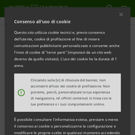
Consenso all'uso di cookie
Questo sito utilizza cookie tecnici e, previo consenso
Storico Sanpaolo IMI: Bilanci
dell’utente, cookie di profilazione al fine di inviare
comunicazioni pubblicitarie personalizzate e consente anche
e Relazioni
l'invio di cookie di "terze parti" (impostati da un sito web
diverso da quello visitato). L'uso dei cookie ha la durata di 1
anno.
STAMPA
AGGIORNA
Cliccando sulla [x] di chiusura del banner, non
acconsenti all’uso dei cookie di profilazione. Non
!
potremo, perciò, personalizzare la tua esperienza
di navigazione, né offrirti contenuti in linea con le
Bilanci e relazioni
Bilanci società del
tue preferenze o i tuoi comportamenti online.
gruppo
È possibile consultare l'informativa estesa, prestare o meno
il consenso ai cookie o personalizzarne la configurazione e
Filtra per
modificare le proprie scelte in qualsiasi momento accedendo