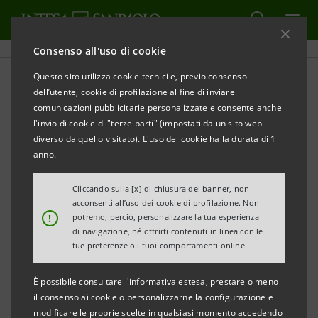
Consenso all'uso di cookie
Questo sito utilizza cookie tecnici e, previo consenso
Storico Sanpaolo IMI: Bilanci
dell’utente, cookie di profilazione al fine di inviare
comunicazioni pubblicitarie personalizzate e consente anche
e Relazioni
l'invio di cookie di "terze parti" (impostati da un sito web
diverso da quello visitato). L'uso dei cookie ha la durata di 1
anno.
STAMPA
AGGIORNA
Cliccando sulla [x] di chiusura del banner, non
acconsenti all’uso dei cookie di profilazione. Non
!
potremo, perciò, personalizzare la tua esperienza
di navigazione, né offrirti contenuti in linea con le
Bilanci e relazioni
Bilanci società del
tue preferenze o i tuoi comportamenti online.
gruppo
È possibile consultare l'informativa estesa, prestare o meno
il consenso ai cookie o personalizzarne la configurazione e
Filtra per
modificare le proprie scelte in qualsiasi momento accedendo