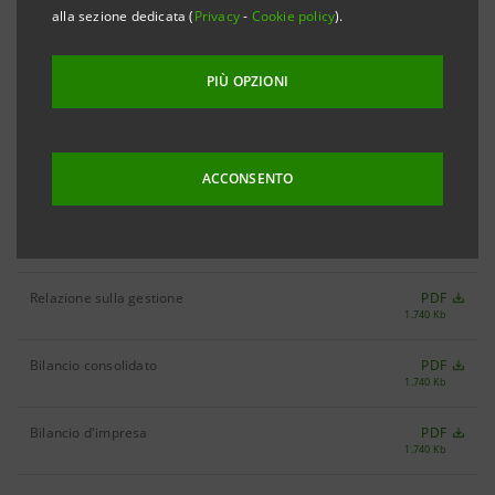
Bilancio
alla sezione dedicata (
Privacy
-
Cookie policy
).
Filtra per Anno
PIÙ OPZIONI
2001
ACCONSENTO
Bilancio 2001
PDF
1.730 Kb
Relazione sulla gestione
PDF
1.740 Kb
Bilancio consolidato
PDF
1.740 Kb
Bilancio d'impresa
PDF
1.740 Kb