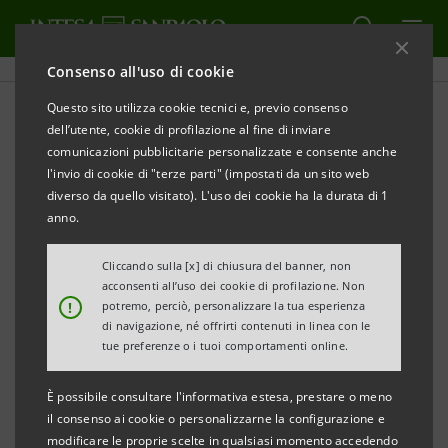
Consenso all'uso di cookie
Questo sito utilizza cookie tecnici e, previo consenso
Storico Sanpaolo IMI: Bilanci
dell’utente, cookie di profilazione al fine di inviare
comunicazioni pubblicitarie personalizzate e consente anche
e Relazioni
l'invio di cookie di "terze parti" (impostati da un sito web
diverso da quello visitato). L'uso dei cookie ha la durata di 1
anno.
STAMPA
AGGIORNA
Cliccando sulla [x] di chiusura del banner, non
acconsenti all’uso dei cookie di profilazione. Non
!
potremo, perciò, personalizzare la tua esperienza
di navigazione, né offrirti contenuti in linea con le
Bilanci e relazioni
Bilanci società del
tue preferenze o i tuoi comportamenti online.
gruppo
È possibile consultare l'informativa estesa, prestare o meno
il consenso ai cookie o personalizzarne la configurazione e
Filtra per
modificare le proprie scelte in qualsiasi momento accedendo