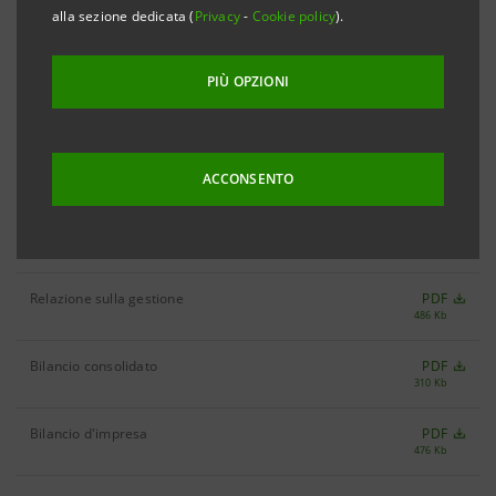
Bilancio
alla sezione dedicata (
Privacy
-
Cookie policy
).
Filtra per Anno
PIÙ OPZIONI
1999
ACCONSENTO
Bilancio 1999
PDF
1.044 Kb
Relazione sulla gestione
PDF
486 Kb
Bilancio consolidato
PDF
310 Kb
Bilancio d'impresa
PDF
476 Kb