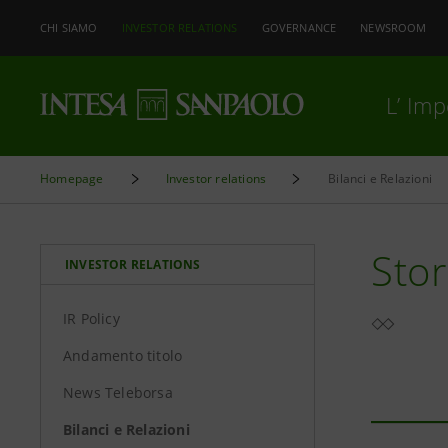
CHI SIAMO
INVESTOR RELATIONS
GOVERNANCE
NEWSROOM
L’ Im
Homepage
Investor relations
Bilanci e Relazioni
Stor
INVESTOR RELATIONS
IR Policy
Andamento titolo
News Teleborsa
Bilanci e Relazioni