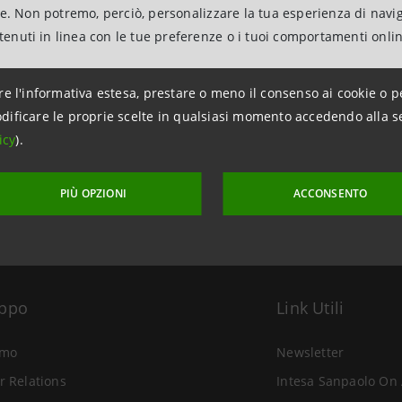
ne. Non potremo, perciò, personalizzare la tua esperienza di navi
ntenuti in linea con le tue preferenze o i tuoi comportamenti onli
re l'informativa estesa, prestare o meno il consenso ai cookie o p
aggiornamento 16 dicembre 2010 alle ore 17:08:31
dificare le proprie scelte in qualsiasi momento accedendo alla s
icy
).
PIÙ OPZIONI
ACCONSENTO
uppo
Link Utili
amo
Newsletter
r Relations
Intesa Sanpaolo On 