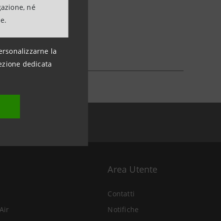
gazione, né
ne.
ersonalizzarne la
ezione dedicata
Area Utente
Contatti
Air
Notifiche