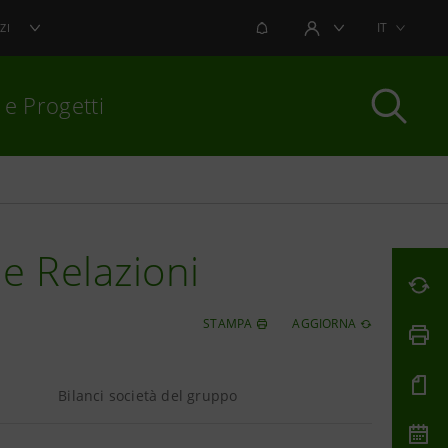
NOTIFICHE
IT
ZI
AREA UTENTE
 e Progetti
per chiudere
 e Relazioni
STAMPA
AGGIORNA
Bilanci società del gruppo