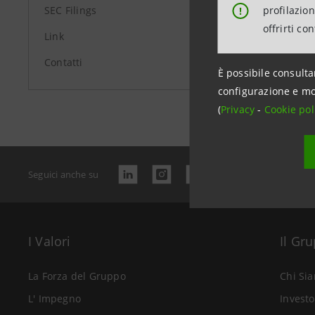
profilazio
SEC Filings
!
offrirti co
Link
Contatti
È possibile consulta
Data ultimo 
configurazione e mo
(
Privacy
-
Cookie pol
Seguici anche su
I Valori
Il Gr
La Forza del Gruppo
Chi Si
L' Impegno
Investo