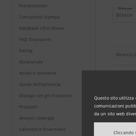
Presentazioni
Filtra per
Bilancio
Comunicati stampa
Database cifre chiave
FAQ finanziarie
Rating
Bilancio 
Azionariato
Azioni e dividendi
Relazione
Guida dell'azionista
Bilancio 
Dialogo con gli investitori
Questo sito utilizza 
comunicazioni pubbli
Prospetti
Bilancio
da un sito web diver
Analyst coverage
Calendario finanziario
Cliccando s