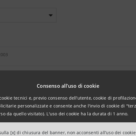
2003
 sulla gestione
Consenso all'uso di cookie
consolidato
cookie tecnici e, previo consenso dell’utente, cookie di profilazione
citarie personalizzate e consente anche l'invio di cookie di "terz
 d'impresa
so da quello visitato). L'uso dei cookie ha la durata di 1 anno.
ulla [x] di chiusura del banner, non acconsenti all’uso dei cookie