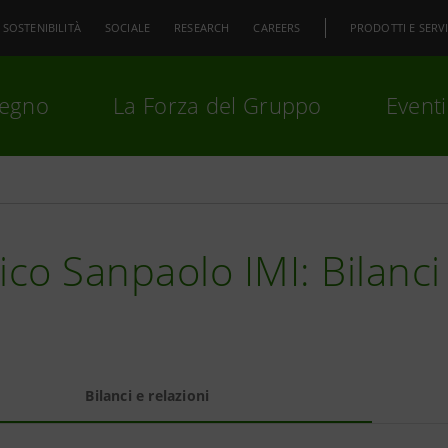
SOSTENIBILITÀ
SOCIALE
RESEARCH
CAREERS
PRODOTTI E SERVI
pegno
La Forza del Gruppo
Eventi
premi
Invio
per cercare o
ESC
ico Sanpaolo IMI: Bilanci
Bilanci e relazioni