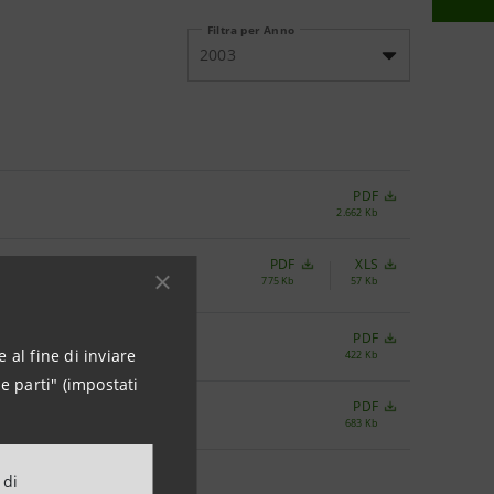
Filtra per Anno
2003
PDF
2.662 Kb
PDF
XLS
775 Kb
57 Kb
PDF
 al fine di inviare
422 Kb
e parti" (impostati
PDF
683 Kb
 di